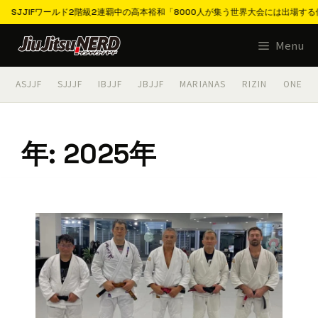
IFワールド2階級2連覇中の高本裕和「8000人が集う世界大会には出場する価値がある
コ
Menu
ン
テ
ASJJF
SJJJF
IBJJF
JBJJF
MARIANAS
RIZIN
ONE
ン
ツ
へ
年:
2025年
ス
キ
ッ
プ