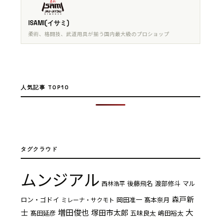
ISAMI(イサミ)
柔術、格闘技、武道用具が揃う国内最大級のプロショップ
人気記事 TOP10
タグクラウド
ムンジアル
後藤飛名
渡部修斗
マル
西林浩平
森戸新
ロン・ゴドイ
岡田准一
髙本奈月
ミレーナ・サクモト
増田俊也
大
士
塚田市太郎
髙田延彦
五味良太
嶋田裕太