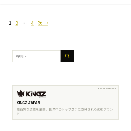
ペ
ペ
ペ
1
2
…
4
次
→
ー
ー
ー
ジ
ジ
ジ
検
索:
KINGZ JAPAN
高品質な道着を展開、世界中のトップ選手に支持される柔術ブラン
ド