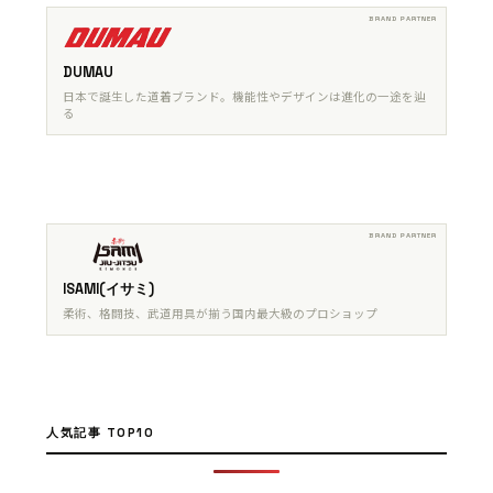
DUMAU
日本で誕生した道着ブランド。機能性やデザインは進化の一途を辿
る
ISAMI(イサミ)
柔術、格闘技、武道用具が揃う国内最大級のプロショップ
人気記事 TOP10