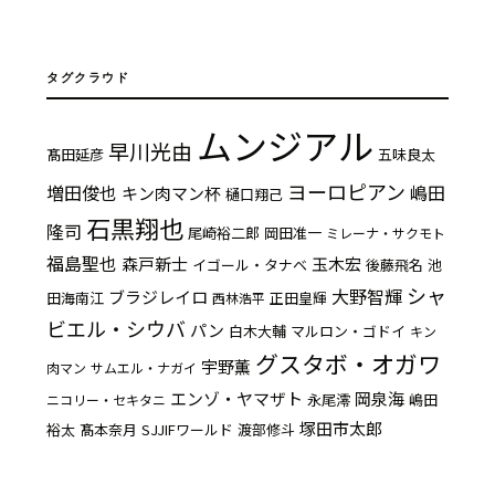
タグクラウド
ムンジアル
早川光由
髙田延彦
五味良太
ヨーロピアン
増田俊也
嶋田
キン肉マン杯
樋口翔己
石黒翔也
隆司
尾崎裕二郎
岡田准一
ミレーナ・サクモト
福島聖也
森戸新士
玉木宏
イゴール・タナベ
後藤飛名
池
シャ
大野智輝
ブラジレイロ
田海南江
正田皇輝
西林浩平
ビエル・シウバ
パン
白木大輔
マルロン・ゴドイ
キン
グスタボ・オガワ
宇野薫
肉マン
サムエル・ナガイ
エンゾ・ヤマザト
岡泉海
永尾澪
嶋田
ニコリー・セキタニ
塚田市太郎
裕太
髙本奈月
SJJIFワールド
渡部修斗