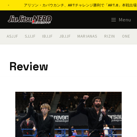
アリソン・カバウカンチ、ARTチャレンジ勝利で「ART.8」本戦出場決定「1
コ
Menu
ン
テ
ASJJF
SJJJF
IBJJF
JBJJF
MARIANAS
RIZIN
ONE
ン
ツ
へ
Review
ス
キ
ッ
プ