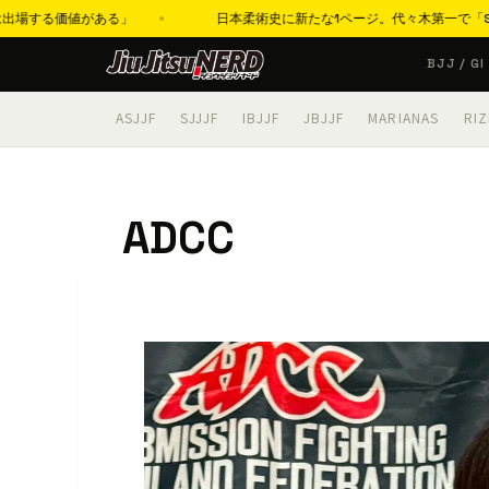
する価値がある」
日本柔術史に新たな1ページ。代々木第一で「SJJI
コ
BJJ / GI
ン
テ
ASJJF
SJJJF
IBJJF
JBJJF
MARIANAS
RIZ
ン
ツ
へ
ADCC
ス
キ
ッ
プ