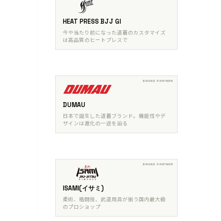
HEAT PRESS BJJ GI
今や当たり前になった道着のカスタマイズ
は高品質のヒートプレスで
DUMAU
日本で誕生した道着ブランド。機能性やデ
ザインは進化の一途を辿る
ISAMI(イサミ)
柔術、格闘技、武道用具が揃う国内最大級
のプロショップ