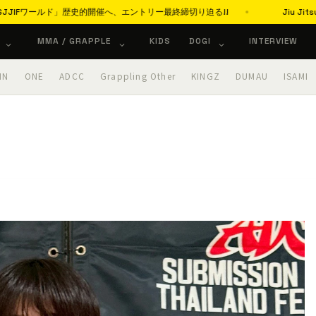
Fワールド」歴史的開催へ、エントリー最終締切り迫る!!
Jiu Jitsu
MMA / GRAPPLE
KIDS
DOGI
INTERVIEW
IN
ONE
ADCC
Grappling Other
KINGZ
DUMAU
ISAMI