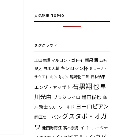
人気記事 TOP10
タグクラウド
岡泉海
正田皇輝
マルロン・ゴドイ
五味
キン肉マン杯
良太
白木大輔
ミレーナ・
尾崎裕二郎
サクモト
キン肉マン
西林浩平
石黒翔也
早
エンゾ・ヤマザト
川光由
増田俊也
ブラジレイロ
森
ヨーロピアン
戸新士
SJJIFワールド
グスタボ・オガ
パン
岡田准一
ワ
池田海南江
髙本奈月
イゴール・タナ
シャビエル・シウバ