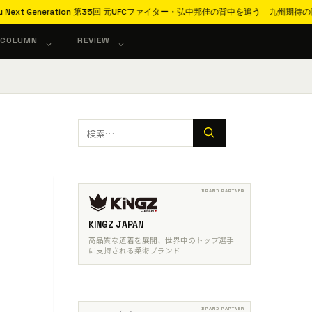
 Next Generation 第35回 元UFCファイター・弘中邦佳の背中を追う 九州期待の隆
COLUMN
REVIEW
検
索:
KINGZ JAPAN
高品質な道着を展開、世界中のトップ選手
に支持される柔術ブランド