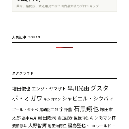
柔術、格闘技、武道用具が揃う国内最大級のプロショップ
人気記事 TOP10
タグクラウド
グスタ
早川光由
増田俊也
エンゾ・ヤマザト
ボ・オガワ
シャビエル・シウバ
イ
キン肉マン
石黒翔也
宇野薫
塚田市
ゴール・タナベ
尾崎裕二郎
嶋田隆司
太郎
キン肉マン杯
髙本奈月
髙田延彦
後藤飛名
大野智輝
福島聖也
渡部修斗
池田海南江
SJJIFワールド
ニ