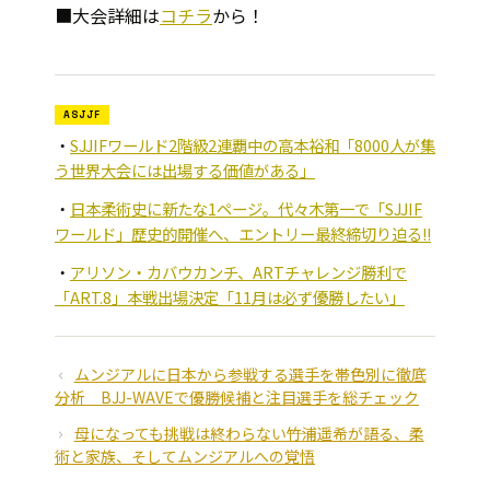
■大会詳細は
コチラ
から！
ASJJF
SJJIFワールド2階級2連覇中の高本裕和「8000人が集
う世界大会には出場する価値がある」
日本柔術史に新たな1ページ。代々木第一で「SJJIF
ワールド」歴史的開催へ、エントリー最終締切り迫る!!
アリソン・カバウカンチ、ARTチャレンジ勝利で
「ART.8」本戦出場決定「11月は必ず優勝したい」
ムンジアルに日本から参戦する選手を帯色別に徹底
分析 BJJ-WAVEで優勝候補と注目選手を総チェック
母になっても挑戦は終わらない――竹浦遥希が語る、柔
術と家族、そしてムンジアルへの覚悟