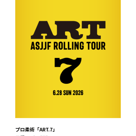
プロ柔術「ART.7」