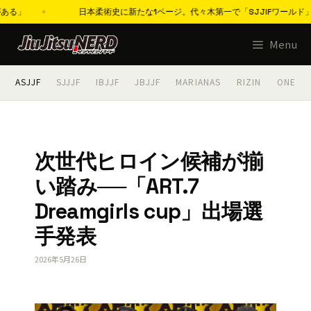
日本柔術史に新たな1ページ。代々木第一で「SJJIFワールド」歴史的開催へ
コ
Menu
ン
テ
ASJJF
SJJJF
IBJJF
JBJJF
MARIANAS
RIZIN
ONE
ン
ツ
へ
ス
次世代ヒロイン候補が揃
キ
い踏み──「ART.7
ッ
プ
Dreamgirls cup」出場選
手発表
2026年5月26日