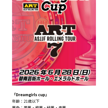
「Dreamgirls cup」
年齢：21歳以下
帯色：黄帯・橙帯・緑帯・青帯