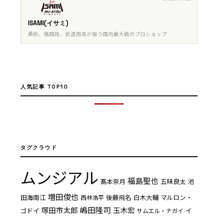
ISAMI(イサミ)
柔術、格闘技、武道用具が揃う国内最大級のプロショップ
人気記事 TOP10
タグクラウド
ムンジアル
福島聖也
髙本奈月
五味良太
池
増田俊也
田海南江
後藤飛名
白木大輔
マルロン・
西林浩平
嶋田隆司
塚田市太郎
玉木宏
ゴドイ
イ
サムエル・ナガイ