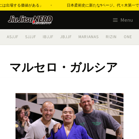
には出場する価値がある」
日本柔術史に新たな1ページ。代々木第一で「S
コ
Menu
ン
テ
ASJJF
SJJJF
IBJJF
JBJJF
MARIANAS
RIZIN
ONE
ン
ツ
へ
マルセロ・ガルシア
ス
キ
ッ
プ