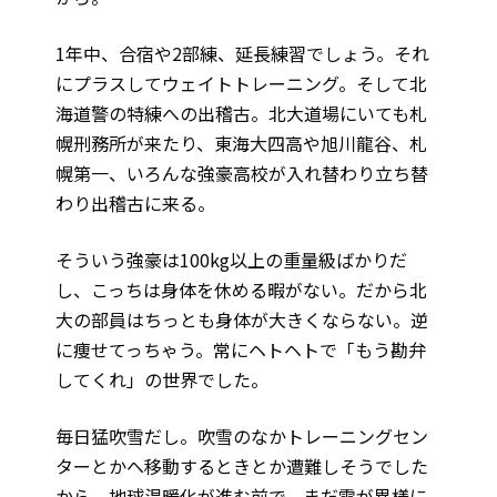
1年中、合宿や2部練、延長練習でしょう。それ
にプラスしてウェイトトレーニング。そして北
海道警の特練への出稽古。北大道場にいても札
幌刑務所が来たり、東海大四高や旭川龍谷、札
幌第一、いろんな強豪高校が入れ替わり立ち替
わり出稽古に来る。
そういう強豪は100kg以上の重量級ばかりだ
し、こっちは身体を休める暇がない。だから北
大の部員はちっとも身体が大きくならない。逆
に痩せてっちゃう。常にヘトヘトで「もう勘弁
してくれ」の世界でした。
毎日猛吹雪だし。吹雪のなかトレーニングセン
ターとかへ移動するときとか遭難しそうでした
から。地球温暖化が進む前で、まだ雪が異様に