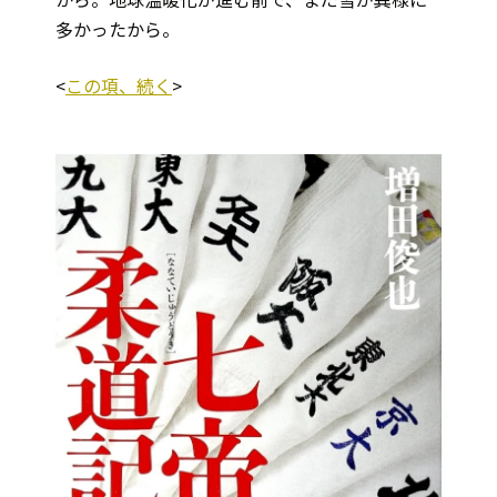
多かったから。
<
この項、続く
>