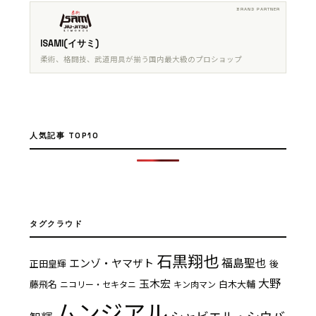
ISAMI(イサミ)
柔術、格闘技、武道用具が揃う国内最大級のプロショップ
人気記事 TOP10
タグクラウド
石黒翔也
福島聖也
エンゾ・ヤマザト
正田皇輝
後
大野
玉木宏
藤飛名
白木大輔
ニコリー・セキタニ
キン肉マン
ムンジアル
シャビエル・シウバ