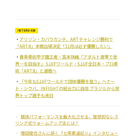
INTERVIEW
アリソン・カバウカンチ、ARTチャレンジ勝利で
「ART.8」本戦出場決定「11月は必ず優勝したい」
春季柔術甲子園王者・高本珠緒「アダルト青帯で世
界一を目指す」 SJJIFワールド・SJJJF全日本・プロ柔
術「ART.8」と連戦へ
「今年もSJJIFワールドで団体優勝を狙う」ヘナー
ト・シウバ、INFIGHTの総合力に自信 ブラジルから世
界トップ選手も来日
競技パフォーマンスを最大化させる、理想的なレス
リング式ウォームアップ法とは？
増田俊也さんに訊く『七帝柔道記Ⅱ』インタビュー