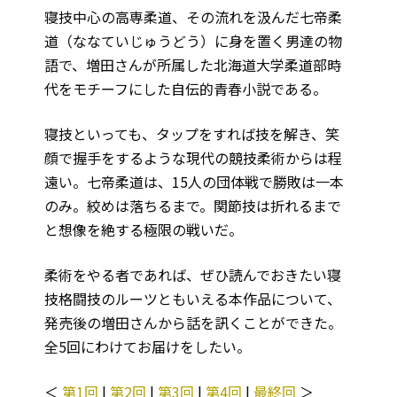
寝技中心の高専柔道、その流れを汲んだ七帝柔
道（ななていじゅうどう）に身を置く男達の物
語で、増田さんが所属した北海道大学柔道部時
代をモチーフにした自伝的青春小説である。
寝技といっても、タップをすれば技を解き、笑
顔で握手をするような現代の競技柔術からは程
遠い。七帝柔道は、15人の団体戦で勝敗は一本
のみ。絞めは落ちるまで。関節技は折れるまで
と想像を絶する極限の戦いだ。
柔術をやる者であれば、ぜひ読んでおきたい寝
技格闘技のルーツともいえる本作品について、
発売後の増田さんから話を訊くことができた。
全5回にわけてお届けをしたい。
＜
第1回
|
第2回
|
第3回
|
第4回
|
最終回
＞