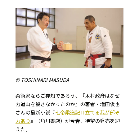
© TOSHINARI MASUDA
柔術家ならご存知であろう、『木村政彦はなぜ
力道山を殺さなかったのか』の著者・増田俊也
さんの最新小説『
七帝柔道記Ⅱ立てる我が部ぞ
力あり
』（角川書店）が今春、待望の発売を迎
えた。