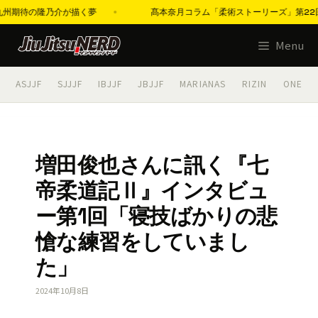
待の隆乃介が描く夢
髙本奈月コラム「柔術ストーリーズ」第22回「IBJJ
コ
Menu
ン
テ
ASJJF
SJJJF
IBJJF
JBJJF
MARIANAS
RIZIN
ONE
ン
ツ
へ
ス
増田俊也さんに訊く『七
キ
帝柔道記Ⅱ』インタビュ
ッ
プ
ー第1回「寝技ばかりの悲
愴な練習をしていまし
た」
2024年10月8日