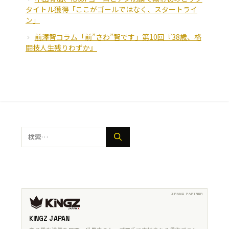
タイトル獲得「ここがゴールではなく、スタートライ
ン」
前澤智コラム「前”さわ”智です」第10回『38歳、格
闘技人生残りわずか』
検
索:
KINGZ JAPAN