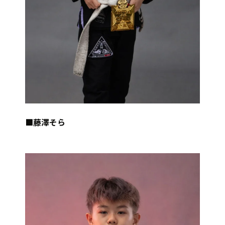
■藤澤そら