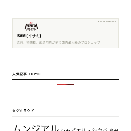
ISAMI(イサミ)
柔術、格闘技、武道用具が揃う国内最大級のプロショップ
人気記事 TOP10
タグクラウド
ムンジアル
シャビエル・シウバ
嶋田