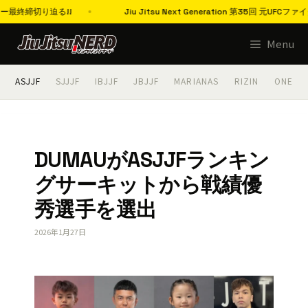
!
Jiu Jitsu Next Generation 第35回 元UFCファイター
コ
Menu
ン
テ
ASJJF
SJJJF
IBJJF
JBJJF
MARIANAS
RIZIN
ONE
ン
ツ
へ
ス
DUMAUがASJJFランキン
キ
グサーキットから戦績優
ッ
プ
秀選手を選出
2026年1月27日