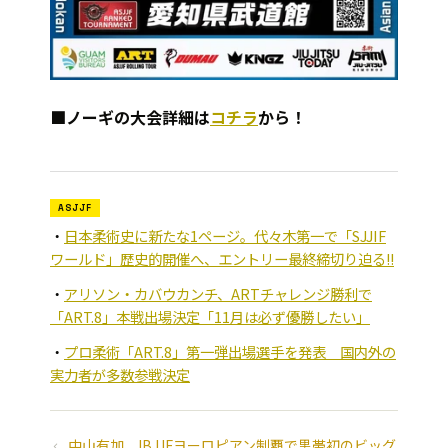
■ノーギの大会詳細は
コチラ
から！
ASJJF
日本柔術史に新たな1ページ。代々木第一で「SJJIF
ワールド」歴史的開催へ、エントリー最終締切り迫る!!
アリソン・カバウカンチ、ARTチャレンジ勝利で
「ART.8」本戦出場決定「11月は必ず優勝したい」
プロ柔術「ART.8」第一弾出場選手を発表 国内外の
実力者が多数参戦決定
中山有加、IBJJFヨーロピアン制覇で黒帯初のビッグ