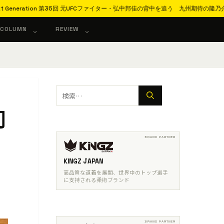
tion 第35回 元UFCファイター・弘中邦佳の背中を追う 九州期待の隆乃介が描く夢
COLUMN
REVIEW
検
索:
初
KINGZ JAPAN
高品質な道着を展開、世界中のトップ選手
に支持される柔術ブランド