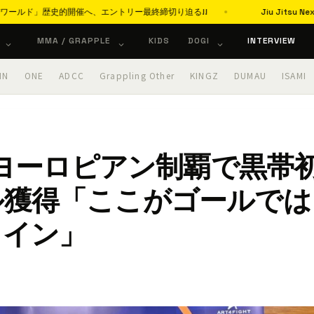
催へ、エントリー最終締切り迫る!!
Jiu Jitsu Next Genera
MMA / GRAPPLE
KIDS
DOGI
INTERVIEW
IN
ONE
ADCC
Grappling Other
KINGZ
DUMAU
ISAMI
JFヨーロピアン制覇で黒帯
ル獲得「ここがゴールでは
ライン」