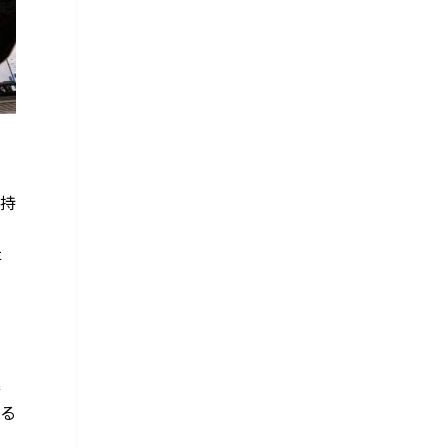
気持
き
存
準
いる
こ