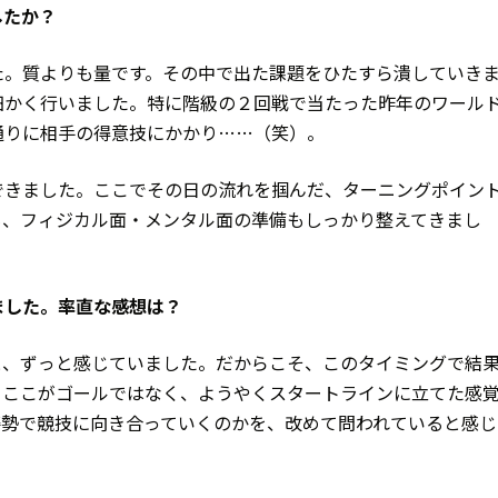
したか？
た。質よりも量です。その中で出た課題をひたすら潰していき
細かく行いました。特に階級の２回戦で当たった昨年のワール
通りに相手の得意技にかかり……（笑）。
できました。ここでその日の流れを掴んだ、ターニングポイン
も、フィジカル面・メンタル面の準備もしっかり整えてきまし
ました。率直な感想は？
と、ずっと感じていました。だからこそ、このタイミングで結
、ここがゴールではなく、ようやくスタートラインに立てた感
姿勢で競技に向き合っていくのかを、改めて問われていると感じ