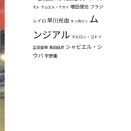
増田俊也
ブラジ
モト
サムエル・ナガイ
ム
早川光由
レイロ
キン肉マン
ンジアル
マルロン・ゴドイ
シャビエル・シ
正田皇輝
髙田延彦
ウバ
宇野薫