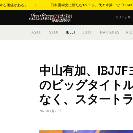
日本柔術史に新たな1ページ。代々木第一で「SJJIFワールド」歴史的開
コ
BJJ / GI
ン
テ
ASJJF
SJJJF
IBJJF
JBJJF
MARIANAS
RIZ
ン
ツ
へ
ス
中山有加、IBJ
キ
ッ
のビッグタイト
プ
なく、スタート
2026年1月26日