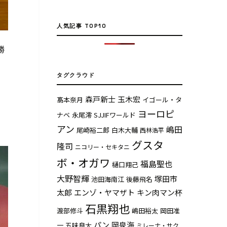
人気記事 TOP10
勝
タグクラウド
森戸新士
玉木宏
髙本奈月
イゴール・タ
ヨーロピ
ナベ
永尾澪
SJJIFワールド
アン
嶋田
尾崎裕二郎
白木大輔
西林浩平
グスタ
隆司
ニコリー・セキタニ
ボ・オガワ
福島聖也
樋口翔己
大野智輝
塚田市
池田海南江
後藤飛名
太郎
エンゾ・ヤマザト
キン肉マン杯
石黒翔也
渡部修斗
嶋田裕太
岡田准
パン
岡泉海
一
五味良太
ミレーナ・サク