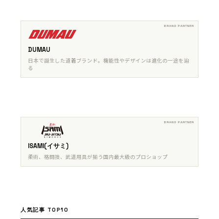
DUMAU
日本で誕生した道着ブランド。機能性やデザインは進化の一途を辿
る
ISAMI(イサミ)
柔術、格闘技、武道用具が揃う国内最大級のプロショップ
人気記事 TOP10