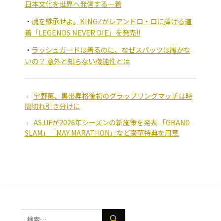
日本文化を世界へ発信する一着
魂を継承せよ。KINGZがレアンドロ・ロに捧げる道
着「LEGENDS NEVER DIE」を発売!!
ラッシュガードは着るのに、なぜスパッツは履かな
いの？ 意外と知らない機能性とは
宇野薫、黒帯昇格後初のグラップリングマッチは時
間切れ引き分けに
ASJJFが2026年シーズンの新施策を発表 「GRAND
SLAM」「MAY MARATHON」など豪華特典を用意
検