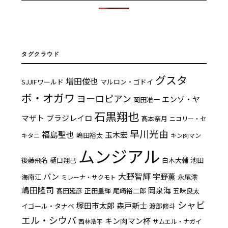
タグクラウド
グスタ
増田俊也
SJJIFワールド
マルロン・ゴドイ
ボ・オガワ
ヨーロピアン
エンゾ・ヤ
岡田准一
石黒翔也
マザト
ブラジレイロ
髙本奈月
ニコリー・セ
早川光由
福島聖也
玉木宏
嶋田裕太
キタニ
キン肉マン
ムンジアル
後藤飛名
樋口翔己
白木大輔
池田
大野智輝
パン
宇野薫
海南江
永尾澪
ミレーナ・サクモト
嶋田隆司
岡泉海
髙田延彦
正田皇輝
尾崎裕二郎
五味良太
シャビ
塚田市太郎
森戸新士
イゴール・タナベ
渡部修斗
エル・シウバ
キン肉マン杯
西林浩平
サムエル・ナガイ