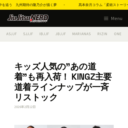
佳の背中を追う 九州期待の隆乃介が描く夢
髙本奈月コラム「柔術ストーリーズ」
コ
Menu
ン
テ
ASJJF
SJJJF
IBJJF
JBJJF
MARIANAS
RIZIN
ONE
ン
ツ
へ
ス
キッズ人気の”あの道
キ
着”も再入荷！ KINGZ主要
ッ
プ
道着ラインナップが一斉
リストック
2026年2月12日