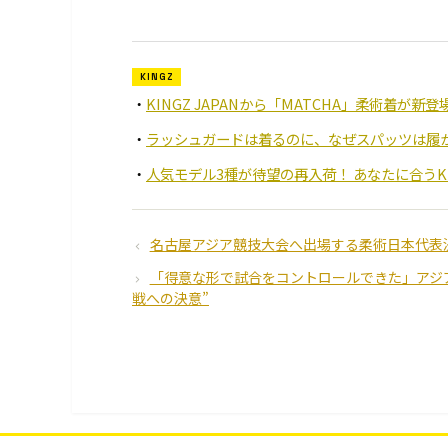
KINGZ
KINGZ JAPANから「MATCHA」柔術着が
ラッシュガードは着るのに、なぜスパッツは履か
人気モデル3種が待望の再入荷！ あなたに合うK
名古屋アジア競技大会へ出場する柔術日本代表
「得意な形で試合をコントロールできた」アジア
戦への決意”