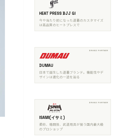
HEAT PRESS BJJ GI
今や当たり前になった道着のカスタマイズ
は高品質のヒートプレスで
DUMAU
日本で誕生した道着ブランド。機能性やデ
ザインは進化の一途を辿る
ISAMI(イサミ)
柔術、格闘技、武道用具が揃う国内最大級
のプロショップ