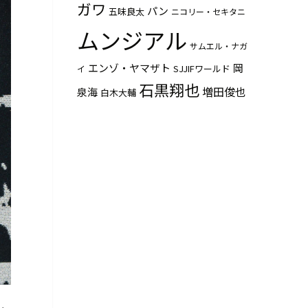
ガワ
パン
五味良太
ニコリー・セキタニ
ムンジアル
サムエル・ナガ
エンゾ・ヤマザト
岡
SJJIFワールド
イ
石黒翔也
増田俊也
泉海
白木大輔