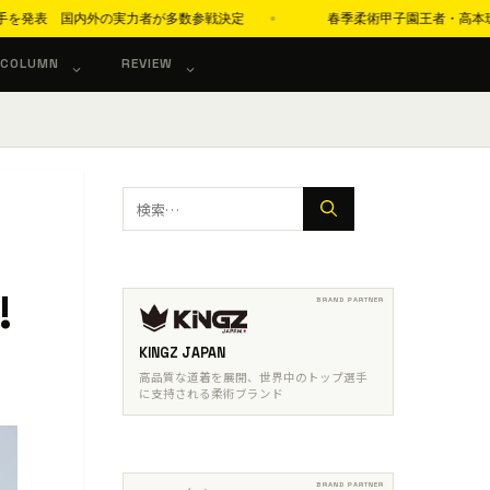
表 国内外の実力者が多数参戦決定
春季柔術甲子園王者・高本珠緒「アダル
COLUMN
REVIEW
検
索:
!
KINGZ JAPAN
高品質な道着を展開、世界中のトップ選手
に支持される柔術ブランド