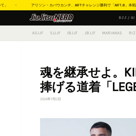
アリソン・カバウカンチ、ARTチャレンジ勝利で「ART.8」本戦出場決定
コ
BJJ / GI
ン
テ
ASJJF
SJJJF
IBJJF
JBJJF
MARIANAS
RIZ
ン
ツ
へ
ス
魂を継承せよ。K
キ
ッ
捧げる道着「LEGEN
プ
2026年7月2日