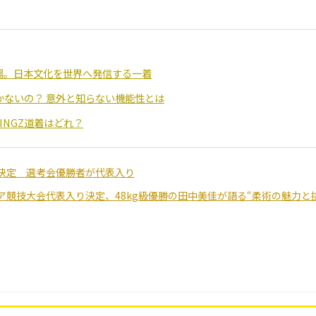
新登場。日本文化を世界へ発信する一着
ないの？ 意外と知らない機能性とは
INGZ道着はどれ？
決定 選考会優勝者が代表入り
競技大会代表入り決定、48kg級優勝の田中美佳が語る“柔術の魅力と