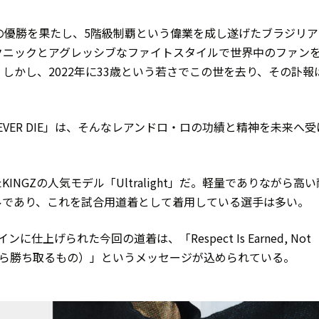
度の優勝を果たし、5階級制覇という偉業を成し遂げたブラジリア
クニックとアグレッシブなファイトスタイルで世界中のファン
しかし、2022年に33歳という若さでこの世を去り、その訃報
。
 NEVER DIE」は、そんなレアンドロ・ロの功績と精神を未来へ受
。
NGZの人気モデル「Ultralight」だ。軽量でありながら高い
ルであり、これを試合用道着として着用している選手は多い。
ンに仕上げられた今回の道着は、「Respect Is Earned, Not
、自ら勝ち取るもの）」というメッセージが込められている。