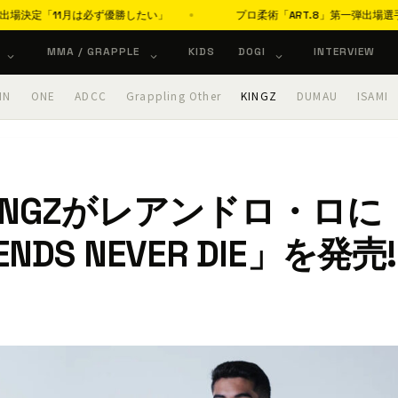
「11月は必ず優勝したい」
プロ柔術「ART.8」第一弾出場選手を発
MMA / GRAPPLE
KIDS
DOGI
INTERVIEW
IN
ONE
ADCC
Grappling Other
KINGZ
DUMAU
ISAMI
INGZがレアンドロ・ロに
DS NEVER DIE」を発売!