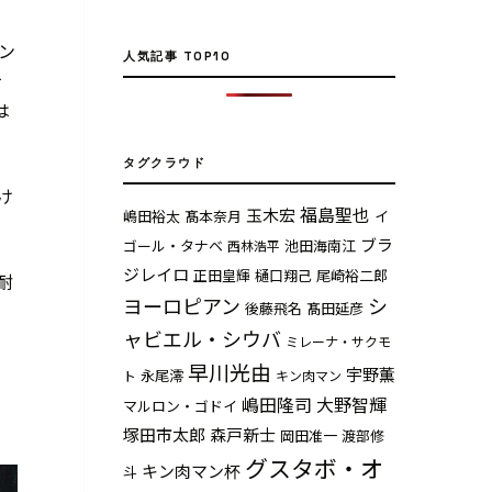
ン
人気記事 TOP10
を
は
タグクラウド
け
福島聖也
玉木宏
嶋田裕太
髙本奈月
イ
ブラ
ゴール・タナベ
池田海南江
西林浩平
ジレイロ
正田皇輝
樋口翔己
尾崎裕二郎
耐
ヨーロピアン
シ
後藤飛名
髙田延彦
ャビエル・シウバ
ミレーナ・サクモ
早川光由
宇野薫
永尾澪
ト
キン肉マン
嶋田隆司
大野智輝
マルロン・ゴドイ
塚田市太郎
森戸新士
岡田准一
渡部修
グスタボ・オ
キン肉マン杯
斗