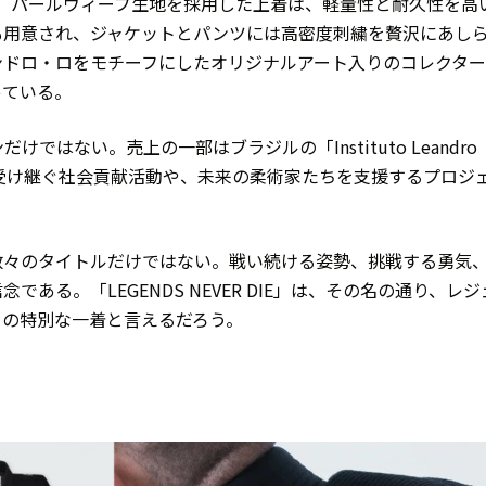
ム数）パールウィーブ生地を採用した上着は、軽量性と耐久性を高
も用意され、ジャケットとパンツには高密度刺繍を贅沢にあし
ンドロ・ロをモチーフにしたオリジナルアート入りのコレクター
っている。
はない。売上の一部はブラジルの「Instituto Leandro
受け継ぐ社会貢献活動や、未来の柔術家たちを支援するプロジ
数々のタイトルだけではない。戦い続ける姿勢、挑戦する勇気
ある。「LEGENDS NEVER DIE」は、その名の通り、レジ
めの特別な一着と言えるだろう。