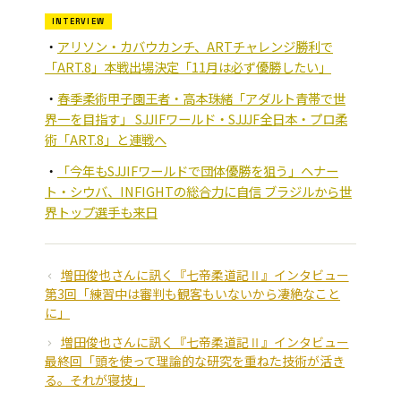
INTERVIEW
アリソン・カバウカンチ、ARTチャレンジ勝利で
「ART.8」本戦出場決定「11月は必ず優勝したい」
春季柔術甲子園王者・高本珠緒「アダルト青帯で世
界一を目指す」 SJJIFワールド・SJJJF全日本・プロ柔
術「ART.8」と連戦へ
「今年もSJJIFワールドで団体優勝を狙う」ヘナー
ト・シウバ、INFIGHTの総合力に自信 ブラジルから世
界トップ選手も来日
増田俊也さんに訊く『七帝柔道記Ⅱ』インタビュー
第3回「練習中は審判も観客もいないから凄絶なこと
に」
増田俊也さんに訊く『七帝柔道記Ⅱ』インタビュー
最終回「頭を使って理論的な研究を重ねた技術が活き
る。それが寝技」