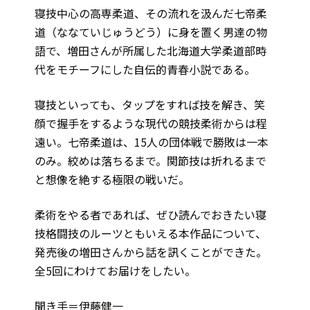
寝技中心の高専柔道、その流れを汲んだ七帝柔
道（ななていじゅうどう）に身を置く男達の物
語で、増田さんが所属した北海道大学柔道部時
代をモチーフにした自伝的青春小説である。
寝技といっても、タップをすれば技を解き、笑
顔で握手をするような現代の競技柔術からは程
遠い。七帝柔道は、15人の団体戦で勝敗は一本
のみ。絞めは落ちるまで。関節技は折れるまで
と想像を絶する極限の戦いだ。
柔術をやる者であれば、ぜひ読んでおきたい寝
技格闘技のルーツともいえる本作品について、
発売後の増田さんから話を訊くことができた。
全5回にわけてお届けをしたい。
聞き手＝伊藤健一