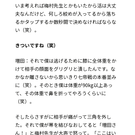
いま考えれば梅村先生とかもいたから活は大丈
夫なんだけど、何しろ絞めが入ってるから落ち
るかタップするか数秒間で決めなければならな
い（笑）。
――きついですね（笑）
増田：それで僕は逃げるために膝に全体重をか
けて相手の顔面をグリグリと潰したんです。な
かなか離さないから思いきり七帝戦の本番並み
に（笑）。そのとき僕は体重が90kg以上あっ
て、その体重で鼻を折ってやろうくらいに
（笑）。
そしたらさすがに相手が痛がって三角を外し
た。それで僕が帯を結びなおしてると「増田さ
ん！」と梅村先生が大声で怒って。「ここはい