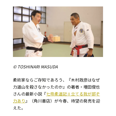
© TOSHINARI MASUDA
柔術家ならご存知であろう、『木村政彦はなぜ
力道山を殺さなかったのか』の著者・増田俊也
さんの最新小説『
七帝柔道記Ⅱ立てる我が部ぞ
力あり
』（角川書店）が今春、待望の発売を迎
えた。