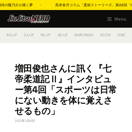
が描く夢
髙本奈月コラム「柔術ストーリーズ」第22回「IBJJFアジア
コ
Menu
ン
テ
ASJJF
SJJJF
IBJJF
JBJJF
MARIANAS
RIZIN
ONE
ン
ツ
へ
ス
増田俊也さんに訊く『七
キ
帝柔道記Ⅱ』インタビュ
ッ
プ
ー第4回「スポーツは日常
にない動きを体に覚えさ
せるもの」
2025年1月6日