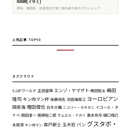
ISAMI(イサミ)
柔術、格闘技、武道用具が揃う国内最大級のプロショップ
人気記事 TOP10
タグクラウド
嶋田
エンゾ・ヤマザト
SJJIFワールド
正田皇輝
嶋田裕太
ヨーロピアン
隆司
キン肉マン杯
後藤飛名
池田海南江
増田俊也
岡泉海
白木大輔
イゴール・タ
ニコリー・セキタニ
ナベ
岡田准一
尾崎裕二郎
髙本奈月
樋口翔己
サムエル・ナガイ
グスタボ・
森戸新士
玉木宏
パン
永尾澪
キン肉マン