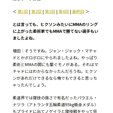
＜
第1回
|
第2回
|
第3回
|
第4回
|
最終回
＞
――とは言っても、ヒクソンみたいにMMAのリング
に上がった柔術家でもMMAで勝てない選手もい
ましたよね。
増田：そうですね。ジャン・ジャック・マチャ
ドとかボロボロにやられましたよね。やっぱり
柔術とMMAの間にも繋ぐモノがある。それはマ
チャドにはわからなかったんだろうね。ヒクソ
ンがあれだけできるなら俺でもできると思っち
ゃったんでしょう。
柔道界では寝技の強さで有名だったパウエル・
ナツラ（アトランタ五輪柔道95kg級金メダル）
もプライドに出てノゲイラと寝技戦をやって完