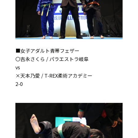
■女子アダルト青帯フェザー
〇吉永さくら / パラエストラ岐阜
vs
×天本乃愛 / T-REX柔術アカデミー
2-0