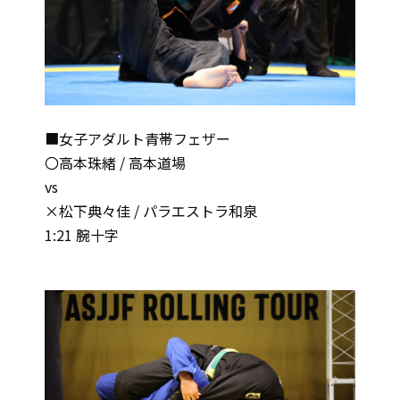
■女子アダルト青帯フェザー
〇高本珠緒 / 高本道場
vs
×松下典々佳 / パラエストラ和泉
1:21 腕十字