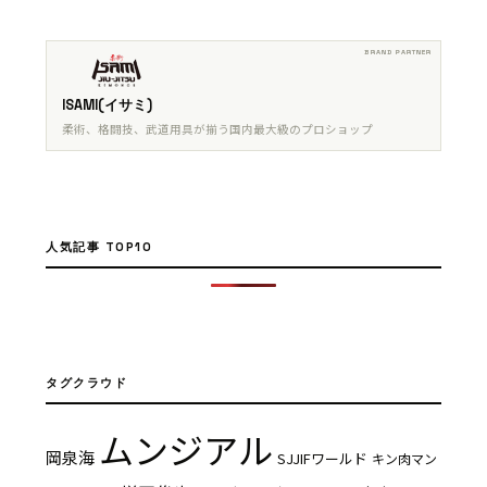
ISAMI(イサミ)
柔術、格闘技、武道用具が揃う国内最大級のプロショップ
人気記事 TOP10
タグクラウド
ムンジアル
岡泉海
SJJIFワールド
キン肉マン