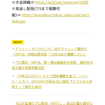
※大会詳細⇒
https://asjjf.org/main/art/1858
※見逃し配信(7/5まで視聴可
能)⇒
https://kinyaboyztokyo.zaiko.io/e/art7-
hekinan
ASJJF
アリソン・カバウカンチ、ARTチャレンジ勝利で
「ART.8」本戦出場決定「11月は必ず優勝したい」
プロ柔術「ART.8」第一弾出場選手を発表 国内外の
実力者が多数参戦決定
「今年もSJJIFワールドで団体優勝を狙う」ヘナー
ト・シウバ、INFIGHTの総合力に自信 ブラジルから世
界トップ選手も来日
ASJJF主催のプロ柔術「ART.7」、前日計量の選手た