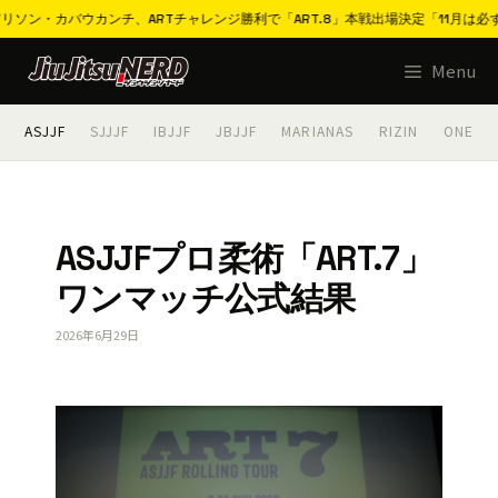
カンチ、ARTチャレンジ勝利で「ART.8」本戦出場決定「11月は必ず優勝したい」
コ
Menu
ン
テ
ASJJF
SJJJF
IBJJF
JBJJF
MARIANAS
RIZIN
ONE
ン
ツ
へ
ス
ASJJFプロ柔術「ART.7」
キ
ワンマッチ公式結果
ッ
プ
2026年6月29日