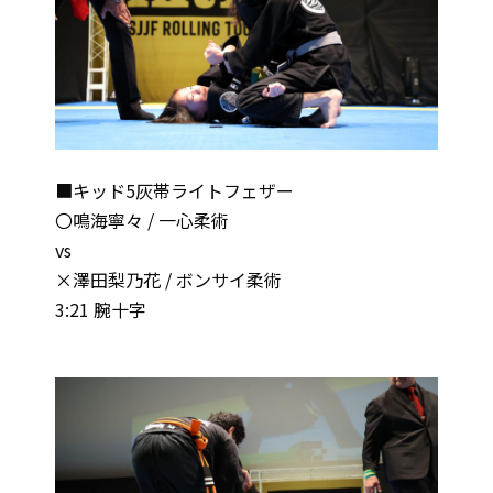
■キッド5灰帯ライトフェザー
〇鳴海寧々 / 一心柔術
vs
×澤田梨乃花 / ボンサイ柔術
3:21 腕十字