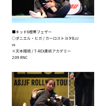
■キッド6橙帯フェザー
○ダニエル・ヒガ / カーロストヨタBJJ
vs
×天本翔琉 / T-REX柔術アカデミー
2:09 RNC