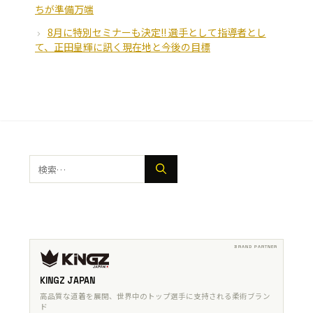
ちが準備万端
8月に特別セミナーも決定!! 選手として指導者とし
て、正田皇輝に訊く現在地と今後の目標
検
索:
KINGZ JAPAN
高品質な道着を展開、世界中のトップ選手に支持される柔術ブラン
ド