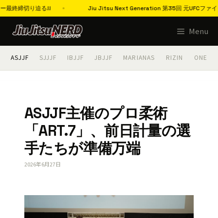
る!!
Jiu Jitsu Next Generation 第35回 元UFCファイ
コ
Menu
ン
テ
ASJJF
SJJJF
IBJJF
JBJJF
MARIANAS
RIZIN
ONE
ン
ツ
へ
ス
ASJJF主催のプロ柔術
キ
「ART.7」、前日計量の選
ッ
プ
手たちが準備万端
2026年6月27日