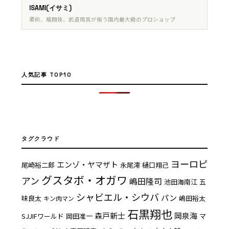
ISAMI(イサミ)
柔術、格闘技、武道用具が揃う国内最大級のプロショップ
人気記事 TOP10
タグクラウド
ヨーロピ
エンゾ・ヤマザト
尾崎裕二郎
永尾澪
樋口翔己
グスタボ・オガワ
アン
嶋田隆司
池田海南江
五
シャビエル・シウバ
パン
味良太
嶋田裕太
キン肉マン
石黒翔也
森戸新士
岡泉海
SJJIFワールド
岡田准一
マ