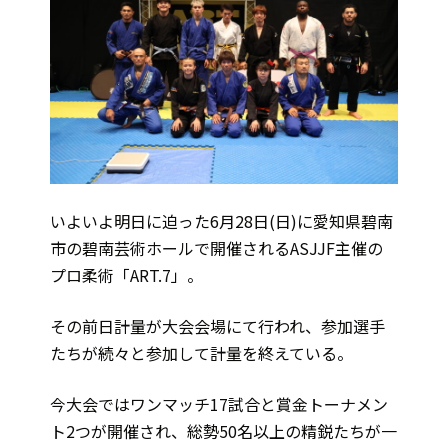
いよいよ明日に迫った6月28日(日)に愛知県碧南
市の碧南芸術ホールで開催されるASJJF主催の
プロ柔術「ART.7」。
その前日計量が大会会場にて行われ、参加選手
たちが続々と参加して計量を終えている。
今大会ではワンマッチ17試合と賞金トーナメン
ト2つが開催され、総勢50名以上の精鋭たちが一