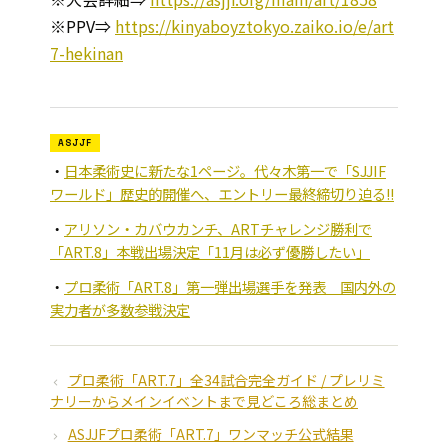
※PPV⇒
https://kinyaboyztokyo.zaiko.io/e/art
7-hekinan
ASJJF
日本柔術史に新たな1ページ。代々木第一で「SJJIF
ワールド」歴史的開催へ、エントリー最終締切り迫る!!
アリソン・カバウカンチ、ARTチャレンジ勝利で
「ART.8」本戦出場決定「11月は必ず優勝したい」
プロ柔術「ART.8」第一弾出場選手を発表 国内外の
実力者が多数参戦決定
プロ柔術「ART.7」全34試合完全ガイド / プレリミ
ナリーからメインイベントまで見どころ総まとめ
ASJJFプロ柔術「ART.7」ワンマッチ公式結果