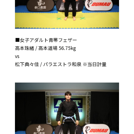
■女子アダルト青帯フェザー
高本珠緒 / 高本道場 56.75kg
vs
松下典々佳 / パラエストラ和泉 ※当日計量