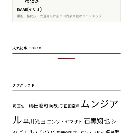
ISAMI(イサミ)
柔術、格闘技、武道用具が揃う国内最大級のプロショップ
人気記事 TOP10
タグクラウド
ムンジア
嶋田隆司
岡泉海
岡田准一
正田皇輝
ル
石黒翔也
早川光由
シ
エンゾ・ヤマザト
ャビエル・シウバ
福島聖
髙田延彦
マルロン・ゴドイ