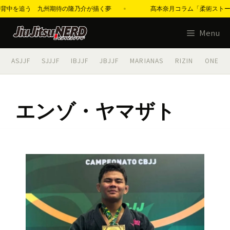
邦佳の背中を追う 九州期待の隆乃介が描く夢
髙本奈月コラム「柔術ストーリーズ
コ
Menu
ン
テ
ASJJF
SJJJF
IBJJF
JBJJF
MARIANAS
RIZIN
ONE
ン
ツ
へ
エンゾ・ヤマザト
ス
キ
ッ
プ