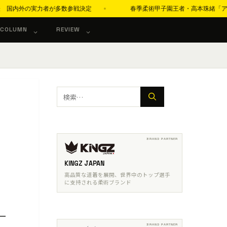
実力者が多数参戦決定
春季柔術甲子園王者・高本珠緒「アダルト青帯で世界一
COLUMN
REVIEW
検
索:
KINGZ JAPAN
高品質な道着を展開、世界中のトップ選手
に支持される柔術ブランド
ー