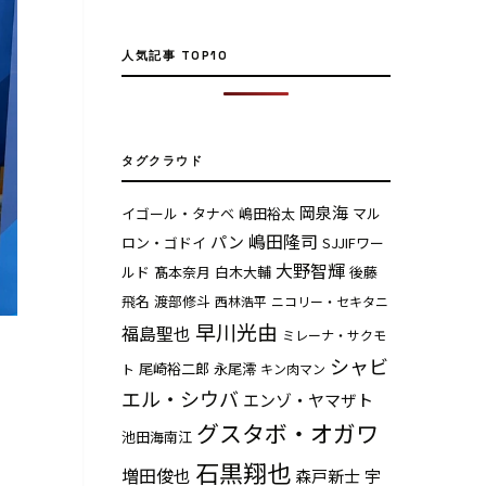
人気記事 TOP10
タグクラウド
岡泉海
イゴール・タナベ
嶋田裕太
マル
嶋田隆司
パン
ロン・ゴドイ
SJJIFワー
大野智輝
ルド
髙本奈月
白木大輔
後藤
飛名
渡部修斗
西林浩平
ニコリー・セキタニ
早川光由
福島聖也
ミレーナ・サクモ
シャビ
尾崎裕二郎
永尾澪
ト
キン肉マン
エル・シウバ
エンゾ・ヤマザト
グスタボ・オガワ
池田海南江
石黒翔也
増田俊也
森戸新士
宇