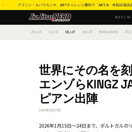
リソン・カバウカンチ、ARTチャレンジ勝利で「ART.8」本戦出場決定「11月は必
コ
BJJ / GI
ン
テ
ASJJF
SJJJF
IBJJF
JBJJF
MARIANAS
RIZ
ン
ツ
へ
ス
世界にその名を
キ
ッ
エンゾらKINGZ 
プ
ピアン出陣
2026年1月19日
2026年1月15日～24日まで、ポルトガル