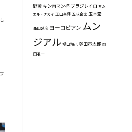
野薫
キン肉マン杯
ブラジレイロ
サム
玉木宏
正田皇輝
五味良太
エル・ナガイ
たし
ムン
ヨーロピアン
髙田延彦
ジアル
で
塚田市太郎
樋口翔己
岡
田准一
フ