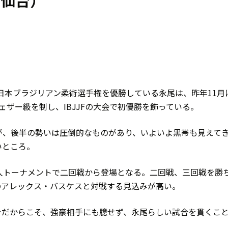
ム仙台）
JF全日本ブラジリアン柔術選手権を優勝している永尾は、昨年11月
帯フェザー級を制し、IBJJFの大会で初優勝を飾っている。
が、後半の勢いは圧倒的なものがあり、いよいよ黒帯も見えて
いところ。
人トーナメントで二回戦から登場となる。二回戦、三回戦を勝
のアレックス・バスケスと対戦する見込みが高い。
今だからこそ、強豪相手にも臆せず、永尾らしい試合を貫くこ