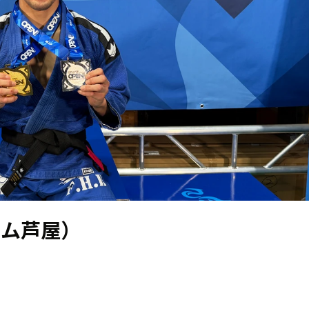
エム芦屋）