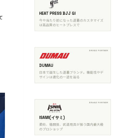
HEAT PRESS BJJ GI
て
今や当たり前になった道着のカスタマイズ
ル
は高品質のヒートプレスで
ト
DUMAU
日本で誕生した道着ブランド。機能性やデ
ザインは進化の一途を辿る
ISAMI(イサミ)
柔術、格闘技、武道用具が揃う国内最大級
のプロショップ