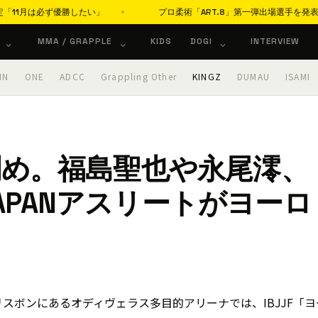
ず優勝したい」
プロ柔術「ART.8」第一弾出場選手を発表 国内外の
MMA / GRAPPLE
KIDS
DOGI
INTERVIEW
IN
ONE
ADCC
Grappling Other
KINGZ
DUMAU
ISAMI
刻め。福島聖也や永尾澪、
JAPANアスリートがヨーロ
のリスボンにあるオディヴェラス多目的アリーナでは、IBJJF「ヨ