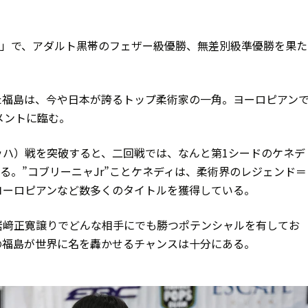
APAN」で、アダルト黒帯のフェザー級優勝、無差別級準優勝を果
た福島は、今や日本が誇るトップ柔術家の一角。ヨーロピアン
メントに臨む。
ッハ）戦を突破すると、二回戦では、なんと第1シードのケネデ
現する。”コブリーニャJr”ことケネディは、柔術界のレジェンド＝
ヨーロピアンなど数多くのタイトルを獲得している。
岩﨑正寛譲りでどんな相手にでも勝つポテンシャルを有してお
の福島が世界に名を轟かせるチャンスは十分にある。