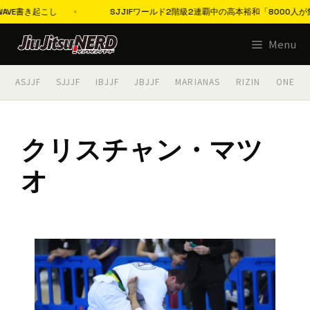
VE書き起こし
SJJIFワールド2階級2連覇中の高本裕和「8000人が
コ
Menu
ン
テ
ASJJF
SJJJF
IBJJF
JBJJF
MARIANAS
RIZIN
ONE
ン
ツ
へ
クリスチャン・マツ
ス
キ
オ
ッ
プ