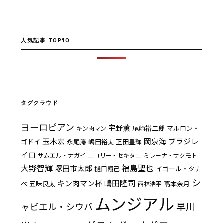
人気記事 TOP10
タグクラウド
ヨーロピアン
宇野薫
尾崎裕二郎
マルロン・
キン肉マン
玉木宏
岡泉海
ブラジレ
ゴドイ
永尾澪
嶋田裕太
正田皇輝
イロ
サムエル・ナガイ
ニコリー・セキタニ
ミレーナ・サクモト
大野智輝
福島聖也
塚田市太郎
樋口翔己
イゴール・タナ
シ
嶋田隆司
キン肉マン杯
ベ
五味良太
髙本奈月
西林浩平
ムンジアル
早川
ャビエル・シウバ