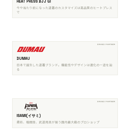
HEAT PRESS BJJ GI
今や当たり前になった道着のカスタマイズは高品質のヒートプレス
で
DUMAU
日本で誕生した道着ブランド。機能性やデザインは進化の一途を辿
る
ISAMI(イサミ)
柔術、格闘技、武道用具が揃う国内最大級のプロショップ