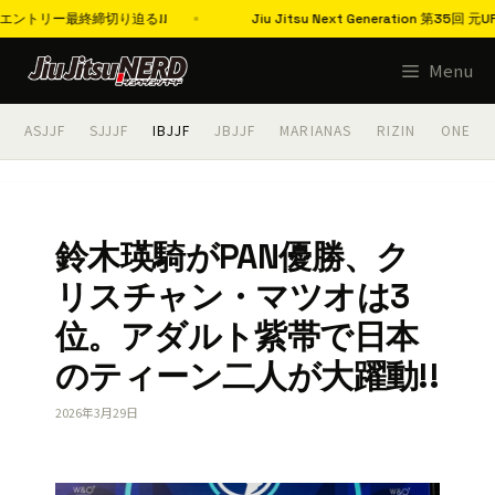
トリー最終締切り迫る!!
Jiu Jitsu Next Generation 
コ
Menu
ン
テ
ASJJF
SJJJF
IBJJF
JBJJF
MARIANAS
RIZIN
ONE
ン
ツ
へ
ス
鈴木瑛騎がPAN優勝、ク
キ
リスチャン・マツオは3
ッ
プ
位。アダルト紫帯で日本
のティーン二人が大躍動!!
2026年3月29日