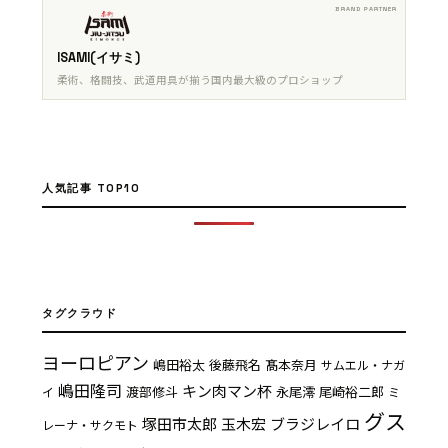
ISAMI(イサミ)
柔術、格闘技、武道用具が揃う国内最大級のプロショップ
人気記事 TOP10
タグクラウド
ヨーロピアン
嶋田裕太
後藤飛名
髙本奈月
サムエル・ナガ
嶋田隆司
キン肉マン杯
渡部修斗
永尾澪
尾崎裕二郎
イ
ミ
グス
塚田市太郎
玉木宏
ブラジレイロ
レーナ・サクモト