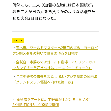
偶然にも、二人の道着の左胸には日本国旗が――。
若き二人が日の丸を背負うかのような活躍を見
せた大会3日目となった。
IBJJF
玉木宏、ワールドマスターへ2度目の挑戦 ヨーロピ
アン銅メダルの勢いで世界の頂点を目指す
全試合一本勝ちでWゴールド獲得 アリソン・カバ
ウカンチ「一番好きな技はベースボールチョーク」
昨年準優勝の雪辱を果たしIBJJFアジア制覇の岡泉海
「グランドスラム優勝へ向けた第一歩」
柔術着をアートに。宇野薫が手がける「GI ART
EXHIBITION 5」が京都で開催