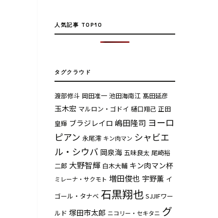
人気記事 TOP10
タグクラウド
渡部修斗
岡田准一
池田海南江
髙田延彦
玉木宏
マルロン・ゴドイ
樋口翔己
正田
ヨーロ
嶋田隆司
ブラジレイロ
皇輝
ピアン
シャビエ
永尾澪
キン肉マン
ル・シウバ
岡泉海
五味良太
尾崎裕
大野智輝
キン肉マン杯
二郎
白木大輔
増田俊也
宇野薫
イ
ミレーナ・サクモト
石黒翔也
ゴール・タナベ
SJJIFワー
グ
塚田市太郎
ルド
ニコリー・セキタニ