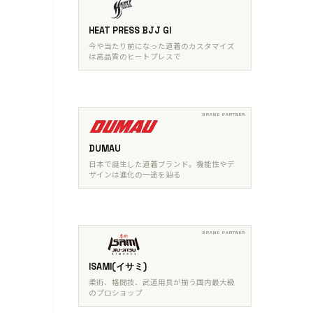
HEAT PRESS BJJ GI
今や当たり前になった道着のカスタマイズ
は高品質のヒートプレスで
DUMAU
日本で誕生した道着ブランド。機能性やデ
ザインは進化の一途を辿る
ISAMI(イサミ)
柔術、格闘技、武道用具が揃う国内最大級
のプロショップ