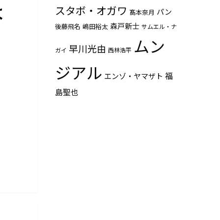
は
スタボ・オガワ
パン
髙本奈月
森戸新士
後藤飛名
嶋田裕太
サムエル・ナ
ムン
早川光由
ガイ
西林浩平
ジアル
福
エンゾ・ヤマザト
島聖也
た