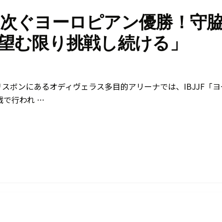
次ぐヨーロピアン優勝！守
望む限り挑戦し続ける」
のリスボンにあるオディヴェラス多目的アリーナでは、IBJJF「ヨ
で行われ …