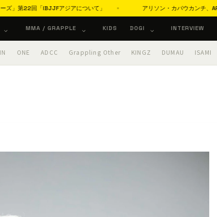
BJJFアジアについて」
アリソン・カバウカンチ、ARTチャレンジ勝利
MMA / GRAPPLE
KIDS
DOGI
INTERVIEW
IN
ONE
ADCC
Grappling Other
KINGZ
DUMAU
ISAMI