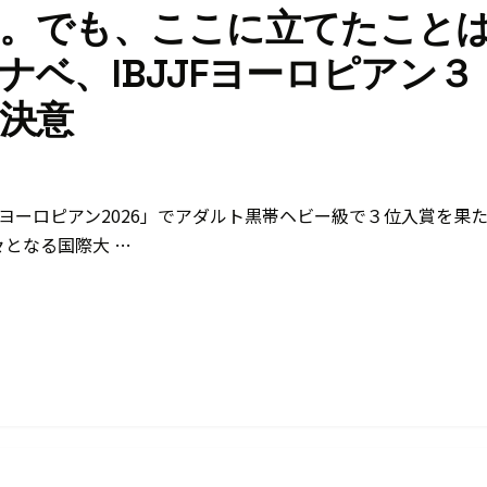
。でも、ここに立てたこと
ベ、IBJJFヨーロピアン３
決意
Fヨーロピアン2026」でアダルト黒帯ヘビー級で３位入賞を果
々となる国際大 …