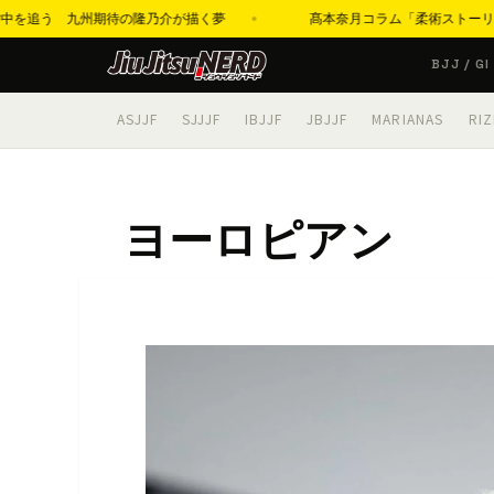
 九州期待の隆乃介が描く夢
髙本奈月コラム「柔術ストーリーズ」第22回「I
コ
BJJ / GI
ン
テ
ASJJF
SJJJF
IBJJF
JBJJF
MARIANAS
RIZ
ン
ツ
へ
ヨーロピアン
ス
キ
ッ
プ