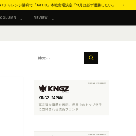
で「ART.8」本戦出場決定「11月は必ず優勝したい」
プロ柔術「AR
COLUMN
REVIEW
検
索:
KINGZ JAPAN
高品質な道着を展開、世界中のトップ選手
に支持される柔術ブランド