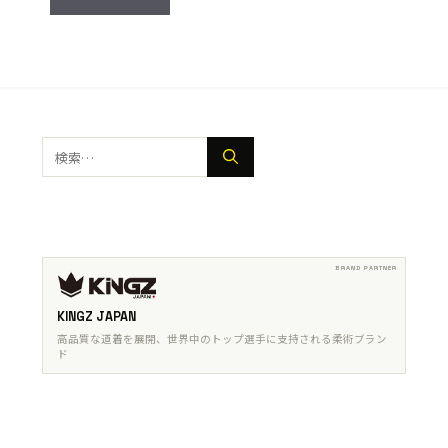
検
索:
KINGZ JAPAN
高品質な道着を展開、世界中のトップ選手に支持される柔術ブラン
ド