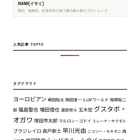
ISAMI(イサミ)
柔術、格闘技、武道用具が揃う国内最大級のプロショップ
人気記事 TOP10
タグクラウド
ヨーロピアン
嶋田裕太
岡田准一
SJJIFワールド
尾崎裕二
グスタボ・
福島聖也
増田俊也
玉木宏
郎
渡部修斗
オガワ
塚田市太郎
マルロン・ゴドイ
ミレーナ・サクモト
早川光由
ブラジレイロ
森戸新士
ニコリー・セキタニ
西