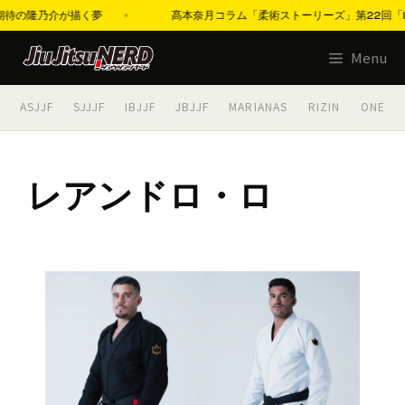
九州期待の隆乃介が描く夢
髙本奈月コラム「柔術ストーリーズ」第22回「IB
コ
Menu
ン
テ
ASJJF
SJJJF
IBJJF
JBJJF
MARIANAS
RIZIN
ONE
ン
ツ
へ
レアンドロ・ロ
ス
キ
ッ
プ