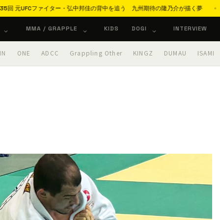
tion 第35回 元UFCファイター・弘中邦佳の背中を追う 九州期待の隆乃介が描く夢
MMA / GRAPPLE
KIDS
DOGI
INTERVIEW
IN
ONE
ADCC
Grappling Other
KINGZ
DUMAU
ISAMI