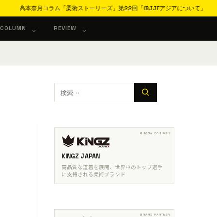
髙本奈月コラム「柔術ストーリーズ」第22回「IBJJFアジアについて」
COLUMN
REVIEW
検
索:
KINGZ JAPAN
高品質な道着を展開、世界中のトップ選手
に支持される柔術ブランド