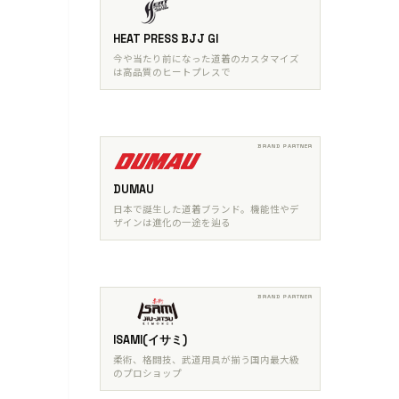
HEAT PRESS BJJ GI
今や当たり前になった道着のカスタマイズ
は高品質のヒートプレスで
DUMAU
日本で誕生した道着ブランド。機能性やデ
ザインは進化の一途を辿る
ISAMI(イサミ)
柔術、格闘技、武道用具が揃う国内最大級
のプロショップ