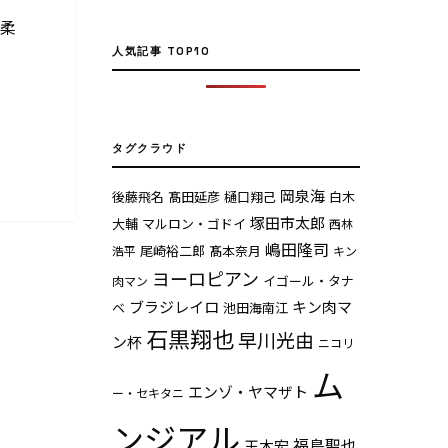
ー柔
人気記事 TOP10
タグクラウド
岡泉海
後藤飛名
髙田延彦
樋口翔己
白木
塚田市太郎
大輔
マルロン・ゴドイ
西林
嶋田隆司
尾崎裕二郎
髙本奈月
浩平
キン
ヨーロピアン
イゴール・タナ
肉マン
ブラジレイロ
キン肉マ
ベ
池田海南江
石黒翔也
早川光由
ン杯
ニコリ
ム
エンゾ・ヤマザト
ー・セキタニ
ンジアル
福島聖也
玉木宏