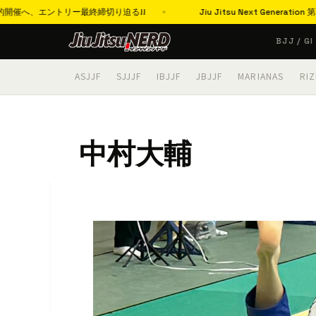
へ、エントリー最終締切り迫る!!
Jiu Jitsu Next Genera
コ
BJJ / GI
ン
テ
ASJJF
SJJJF
IBJJF
JBJJF
MARIANAS
RIZ
ン
ツ
へ
中村大輔
ス
キ
ッ
プ