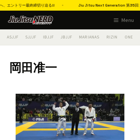
エントリー最終締切り迫る!!
Jiu Jitsu Next Generatio
コ
Menu
ン
テ
ASJJF
SJJJF
IBJJF
JBJJF
MARIANAS
RIZIN
ONE
ン
ツ
へ
岡田准一
ス
キ
ッ
プ