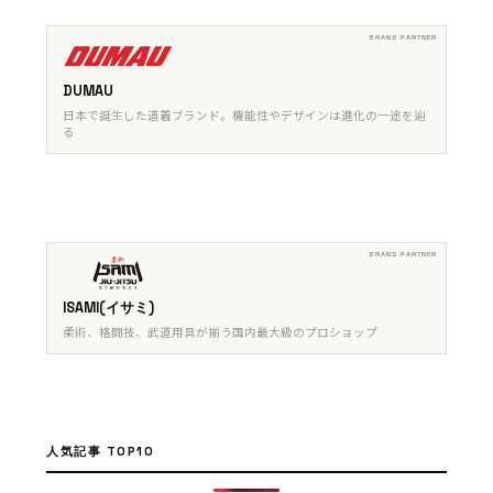
DUMAU
日本で誕生した道着ブランド。機能性やデザインは進化の一途を辿
る
ISAMI(イサミ)
柔術、格闘技、武道用具が揃う国内最大級のプロショップ
人気記事 TOP10