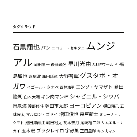
タグクラウド
ムンジ
石黒翔也
パン
ニコリー・セキタニ
アル
早川光由
福
岡田准一
後藤飛名
SJJIFワールド
グスタボ・オ
島聖也
大野智輝
永尾澪
髙田延彦
ガワ
嶋田
エンゾ・ヤマザト
イゴール・タナベ
西林浩平
シャビエル・シウバ
隆司
キン肉マン杯
白木大輔
ヨーロピアン
岡泉海
塚田市太郎
渡部修斗
樋口翔己
五
増田俊也
森戸新士
味良太
マルロン・ゴドイ
ミレーナ・サ
池田海南江
嶋田裕太
髙本奈月
尾崎裕二郎
クモト
サムエル・ナ
玉木宏
ブラジレイロ
宇野薫
正田皇輝
ガイ
キン肉マン