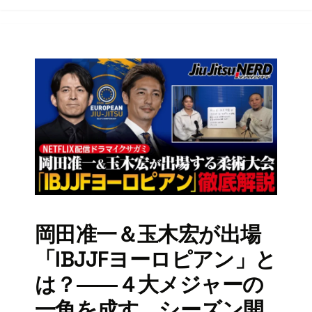
岡田准一＆玉木宏が出場
「IBJJFヨーロピアン」と
は？――４大メジャーの
一角を成す、シーズン開