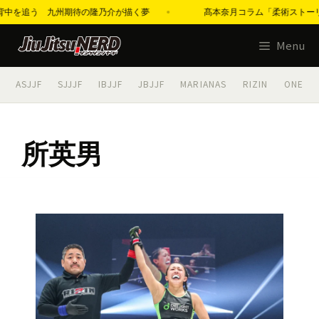
中邦佳の背中を追う 九州期待の隆乃介が描く夢
髙本奈月コラム「柔術ストーリー
コ
Menu
ン
テ
ASJJF
SJJJF
IBJJF
JBJJF
MARIANAS
RIZIN
ONE
ン
ツ
へ
所英男
ス
キ
ッ
プ