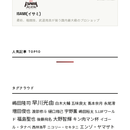
ISAMI(イサミ)
柔術、格闘技、武道用具が揃う国内最大級のプロショップ
人気記事 TOP10
タグクラウド
早川光由
嶋田隆司
白木大輔
五味良太
髙本奈月
永尾澪
増田俊也
宇野薫
渡部修斗
樋口翔己
嶋田裕太
SJJIFワール
福島聖也
大野智輝
キン肉マン杯
ド
後藤飛名
イゴー
エンゾ・ヤマザト
ル・タナベ
西林浩平
ニコリー・セキタニ