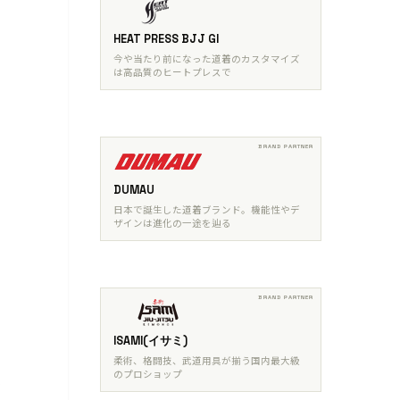
HEAT PRESS BJJ GI
今や当たり前になった道着のカスタマイズ
は高品質のヒートプレスで
DUMAU
日本で誕生した道着ブランド。機能性やデ
ザインは進化の一途を辿る
ISAMI(イサミ)
柔術、格闘技、武道用具が揃う国内最大級
のプロショップ