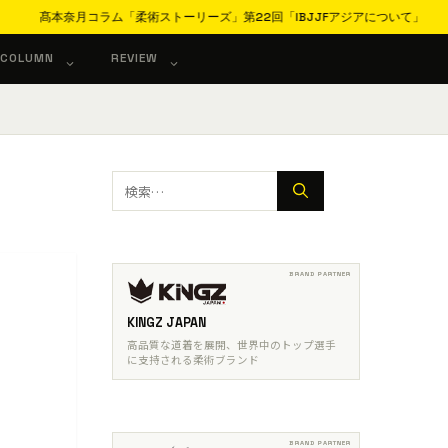
髙本奈月コラム「柔術ストーリーズ」第22回「IBJJFアジアについて」
COLUMN
REVIEW
検
索:
KINGZ JAPAN
高品質な道着を展開、世界中のトップ選手
に支持される柔術ブランド