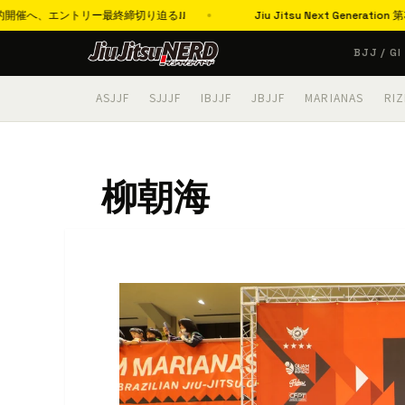
へ、エントリー最終締切り迫る!!
Jiu Jitsu Next Genera
コ
BJJ / GI
ン
テ
ASJJF
SJJJF
IBJJF
JBJJF
MARIANAS
RIZ
ン
ツ
へ
柳朝海
ス
キ
ッ
プ