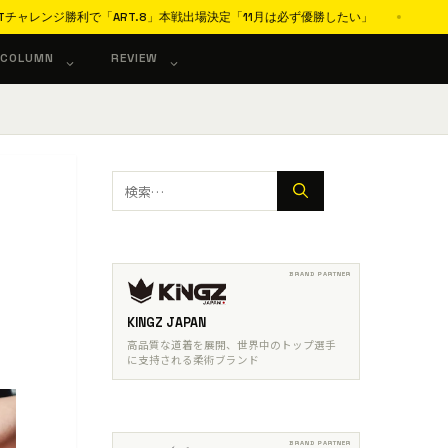
勝利で「ART.8」本戦出場決定「11月は必ず優勝したい」
プロ柔術
COLUMN
REVIEW
検
索:
KINGZ JAPAN
高品質な道着を展開、世界中のトップ選手
に支持される柔術ブランド