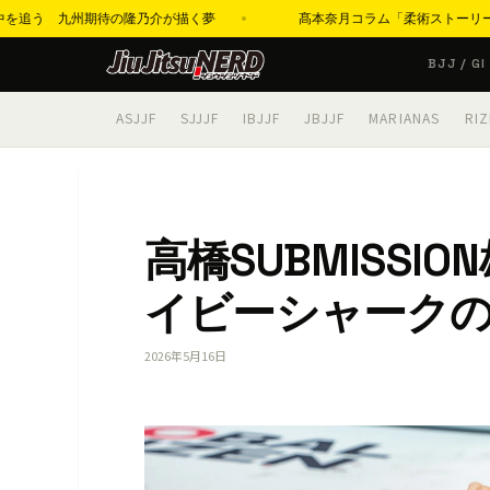
を追う 九州期待の隆乃介が描く夢
髙本奈月コラム「柔術ストーリーズ」第22回
コ
BJJ / GI
ン
テ
ASJJF
SJJJF
IBJJF
JBJJF
MARIANAS
RIZ
ン
ツ
へ
ス
高橋SUBMISS
キ
ッ
イビーシャーク
プ
2026年5月16日