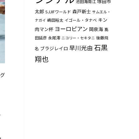
塚田市
池田海南江
太郎
森戸新士
SJJIFワールド
サムエル・
キン
嶋田裕太
イゴール・タナベ
ナガイ
ヨーロピアン
肉マン杯
岡泉海
髙
田延彦
永尾澪
後藤飛
ニコリー・セキタニ
石黒
早川光由
ブラジレイロ
名
翔也
ング
一