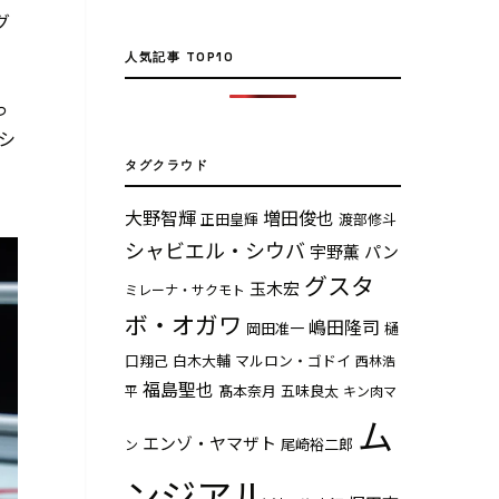
グ
人気記事 TOP10
っ
シ
タグクラウド
大野智輝
増田俊也
正田皇輝
渡部修斗
シャビエル・シウバ
宇野薫
パン
グスタ
玉木宏
ミレーナ・サクモト
ボ・オガワ
嶋田隆司
岡田准一
樋
口翔己
白木大輔
マルロン・ゴドイ
西林浩
福島聖也
髙本奈月
五味良太
平
キン肉マ
ム
エンゾ・ヤマザト
尾崎裕二郎
ン
ンジアル