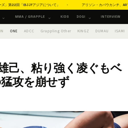
「IBJJFアジアについて」
アリソン・カバウカンチ、ARTチャレンジ
MMA / GRAPPLE
KIDS
DOGI
INTERVIEW
IN
ONE
ADCC
Grappling Other
KINGZ
DUMAU
ISAMI
ION雄己、粘り強く凌ぐもベ
の猛攻を崩せず