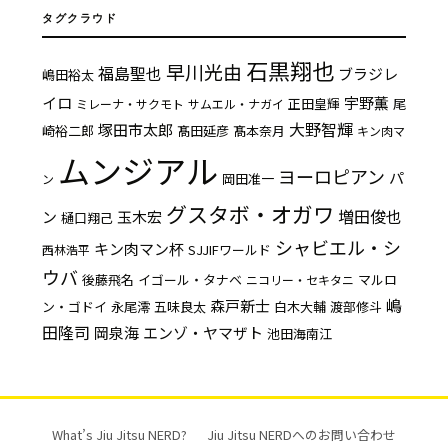
タグクラウド
石黒翔也
早川光由
福島聖也
ブラジレ
嶋田裕太
イロ
宇野薫
正田皇輝
尾
ミレーナ・サクモト
サムエル・ナガイ
大野智輝
塚田市太郎
崎裕二郎
髙田延彦
髙本奈月
キン肉マ
ムンジアル
ヨーロピアン
パ
岡田准一
ン
グスタボ・オガワ
増田俊也
ン
玉木宏
樋口翔己
シャビエル・シ
キン肉マン杯
SJJIFワールド
西林浩平
ウバ
後藤飛名
イゴール・タナベ
マルロ
ニコリー・セキタニ
嶋
森戸新士
ン・ゴドイ
永尾澪
五味良太
白木大輔
渡部修斗
田隆司
岡泉海
エンゾ・ヤマザト
池田海南江
What’s Jiu Jitsu NERD?
Jiu Jitsu NERDへのお問い合わせ