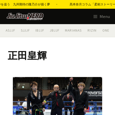
の背中を追う 九州期待の隆乃介が描く夢
髙本奈月コラム「柔術ストーリーズ」第
コ
Menu
ン
テ
ASJJF
SJJJF
IBJJF
JBJJF
MARIANAS
RIZIN
ONE
ン
ツ
へ
正田皇輝
ス
キ
ッ
プ