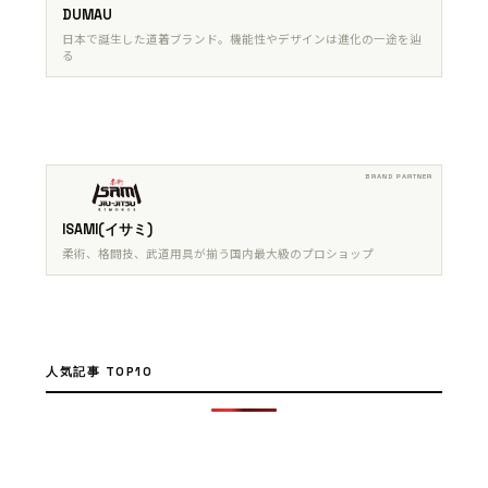
DUMAU
日本で誕生した道着ブランド。機能性やデザインは進化の一途を辿
る
ISAMI(イサミ)
柔術、格闘技、武道用具が揃う国内最大級のプロショップ
人気記事 TOP10