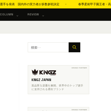
手を発表 国内外の実力者が多数参戦決定
春季柔術甲子園王者・高本珠緒
COLUMN
REVIEW
検
索:
KINGZ JAPAN
高品質な道着を展開、世界中のトップ選手
に支持される柔術ブランド