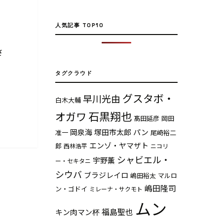
人気記事 TOP10
さ
タグクラウド
グスタボ・
早川光由
白木大輔
石黒翔也
オガワ
髙田延彦
岡田
岡泉海
塚田市太郎
パン
准一
尾崎裕二
エンゾ・ヤマザト
郎
西林浩平
ニコリ
シャビエル・
宇野薫
ー・セキタニ
シウバ
ブラジレイロ
嶋田裕太
マルロ
嶋田隆司
ン・ゴドイ
ミレーナ・サクモト
ムン
福島聖也
キン肉マン杯