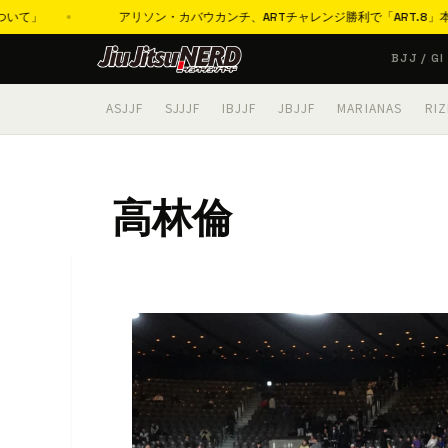
て」
アリソン・カバウカンチ、ARTチャレンジ勝利で「ART.8」本戦
コ
BJJ / GI
ン
テ
ASJJF
SJJJF
IBJJF
JBJJF
MARIANAS
RIZ
ン
ツ
へ
高林倫
ス
キ
ッ
プ