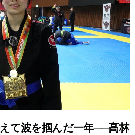
越えて波を掴んだ一年──高林