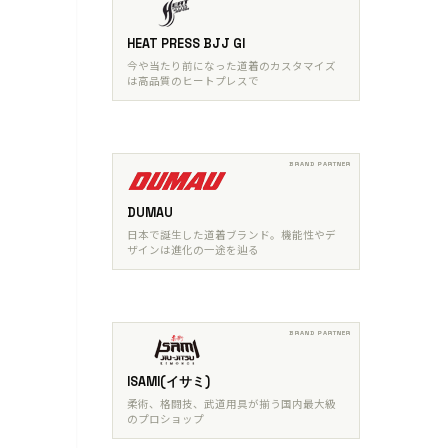
HEAT PRESS BJJ GI
今や当たり前になった道着のカスタマイズ
は高品質のヒートプレスで
DUMAU
日本で誕生した道着ブランド。機能性やデ
ザインは進化の一途を辿る
ISAMI(イサミ)
柔術、格闘技、武道用具が揃う国内最大級
のプロショップ