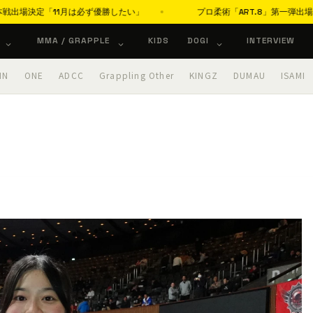
出場決定「11月は必ず優勝したい」
プロ柔術「ART.8」第一弾出場選
MMA / GRAPPLE
KIDS
DOGI
INTERVIEW
IN
ONE
ADCC
Grappling Other
KINGZ
DUMAU
ISAMI