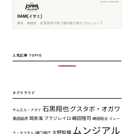
ISAMI(イサミ)
柔術、格闘技、武道用具が揃う国内最大級のプロショップ
人気記事 TOP10
タグクラウド
石黒翔也
グスタボ・オガワ
サムエル・ナガイ
嶋田隆司
岡泉海
ブラジレイロ
髙田延彦
嶋田裕太
ミレー
ムンジアル
大野智輝
樋口翔己
ナ・サクモト