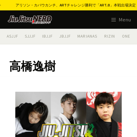
アリソン・カバウカンチ、ARTチャレンジ勝利で「ART.8」本戦出場決定「1
コ
Menu
ン
テ
ASJJF
SJJJF
IBJJF
JBJJF
MARIANAS
RIZIN
ONE
ン
ツ
へ
高橋逸樹
ス
キ
ッ
プ