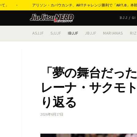
アリソン・カバウカンチ、ARTチャレンジ勝利で「ART.8」本戦出場決定「1
コ
BJJ / GI
ン
テ
ASJJF
SJJJF
IBJJF
JBJJF
MARIANAS
RIZ
ン
ツ
へ
ス
「夢の舞台だっ
キ
ッ
レーナ・サクモ
プ
り返る
2026年6月17日