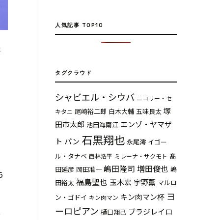
人気記事 TOP10
た
タグクラウド
シャビエル・シウバ
ニコリー・セ
る
塚
尾崎裕二郎
白木大輔
五味良太
キタニ
田市太郎
エンゾ・ヤマザ
池田海南江
石黒翔也
ト
パン
永尾澪
イゴー
ル・タナベ
髙
西林浩平
ミレーナ・サクモト
嶋田隆司
増田俊也
田延彦
岡田准一
嶋
う
福島聖也
玉木宏
宇野薫
田裕太
マルロ
ヨ
キン肉マン杯
ン・ゴドイ
キン肉マン
ーロピアン
ブラジレイロ
っ
樋口翔己