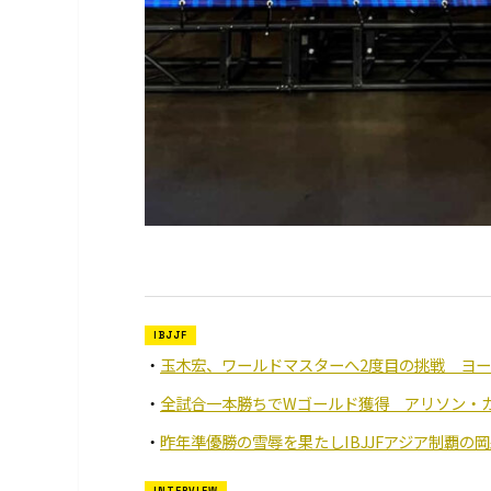
IBJJF
玉木宏、ワールドマスターへ2度目の挑戦 ヨ
全試合一本勝ちでWゴールド獲得 アリソン・
昨年準優勝の雪辱を果たしIBJJFアジア制覇