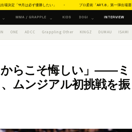
1月は必ず優勝したい」
プロ柔術「ART.8」第一弾出場選手を発表 国
MMA / GRAPPLE
KIDS
DOGI
INTERVIEW
IN
ONE
ADCC
Grappling Other
KINGZ
DUMAU
ISAMI
たからこそ悔しい」――ミ
ト、ムンジアル初挑戦を振