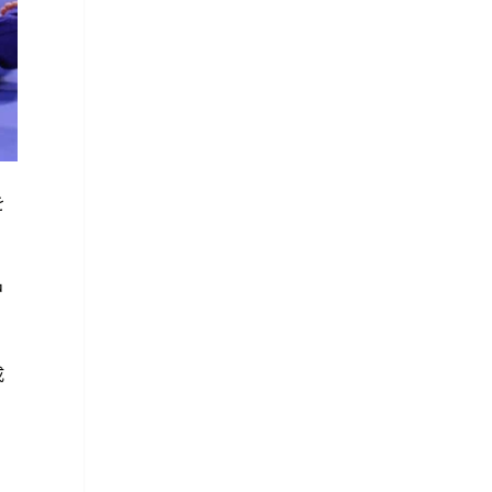
を
中
成