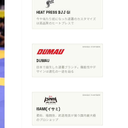
HEAT PRESS BJJ GI
今や当たり前になった道着のカスタマイズ
は高品質のヒートプレスで
DUMAU
日本で誕生した道着ブランド。機能性やデ
ザインは進化の一途を辿る
ISAMI(イサミ)
柔術、格闘技、武道用具が揃う国内最大級
のプロショップ