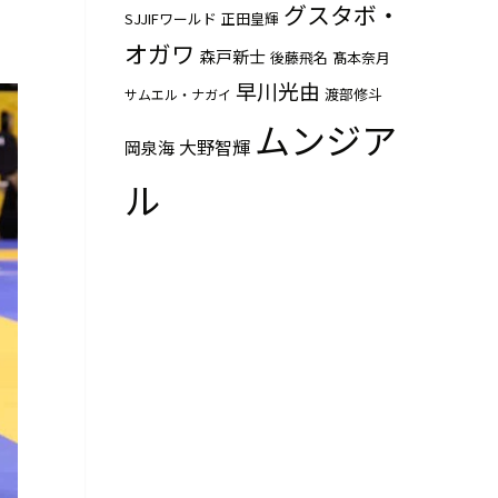
グスタボ・
SJJIFワールド
正田皇輝
オガワ
森戸新士
後藤飛名
髙本奈月
早川光由
渡部修斗
サムエル・ナガイ
ムンジア
大野智輝
岡泉海
ル