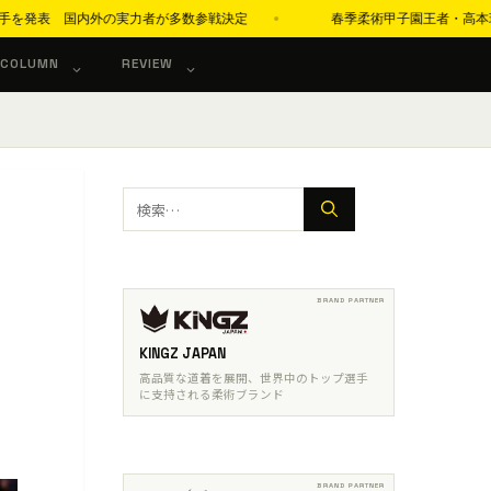
内外の実力者が多数参戦決定
春季柔術甲子園王者・高本珠緒「アダルト青帯
COLUMN
REVIEW
検
索:
KINGZ JAPAN
高品質な道着を展開、世界中のトップ選手
に支持される柔術ブランド