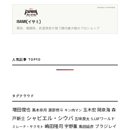
ISAMI(イサミ)
柔術、格闘技、武道用具が揃う国内最大級のプロショップ
人気記事 TOP10
タグクラウド
増田俊也
玉木宏
岡泉海
森
髙本奈月
渡部修斗
キン肉マン
シャビエル・シウバ
戸新士
五味良太
SJJIFワールド
嶋田隆司
宇野薫
ブラジレイ
髙田延彦
ミレーナ・サクモト