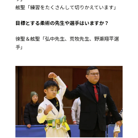
舷聖「練習をたくさんして切りかえています」
――目標とする柔術の先生や選手はいますか？
徠聖＆舷聖「弘中先生、荒牧先生、野瀬翔平選
手」