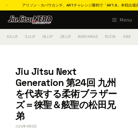
アリソン・カバウカンチ、ARTチャレンジ勝利で「ART.8」本戦出場決定「
コ
Menu
ン
テ
ASJJF
SJJJF
IBJJF
JBJJF
MARIANAS
RIZIN
ONE
ン
ツ
へ
ス
Jiu Jitsu Next
キ
Generation 第24回 九州
ッ
プ
を代表する柔術ブラザー
ズ＝徠聖＆舷聖の松田兄
弟
2026年4月6日