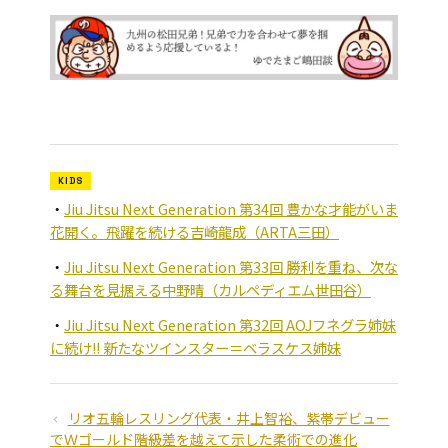
KIDS
Jiu Jitsu Next Generation 第34回 豊かな才能がいま
花開く。飛躍を続ける吉崎龍成（ARTA三田）
Jiu Jitsu Next Generation 第33回 勝利を重ね、次な
る舞台を見据える中野晴（カルペディエム世田谷）
Jiu Jitsu Next Generation 第32回 AOJフネグラ姉妹
に続け!! 新たなツインスター＝ベラスケス姉妹
リオ五輪レスリング代表・井上智裕、紫帯デビュー
でＷゴールド――階級差を越えて示した柔術での進化