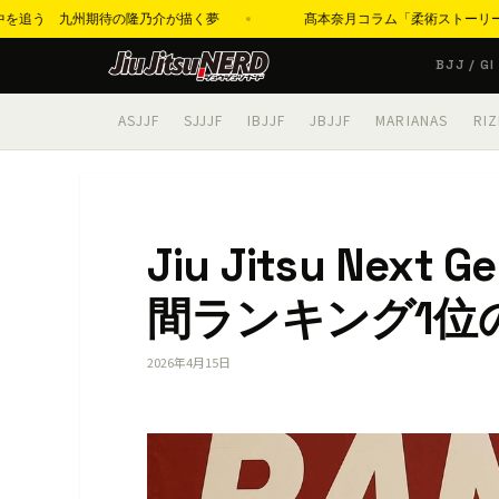
追う 九州期待の隆乃介が描く夢
髙本奈月コラム「柔術ストーリーズ」第22回「
コ
BJJ / GI
ン
テ
ASJJF
SJJJF
IBJJF
JBJJF
MARIANAS
RIZ
ン
ツ
へ
ス
Jiu Jitsu Next 
キ
ッ
間ランキング1位
プ
2026年4月15日