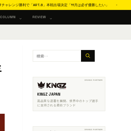
利で「ART.8」本戦出場決定「11月は必ず優勝したい」
プロ柔術「A
COLUMN
REVIEW
検
索:
年
KINGZ JAPAN
高品質な道着を展開、世界中のトップ選手
に支持される柔術ブランド