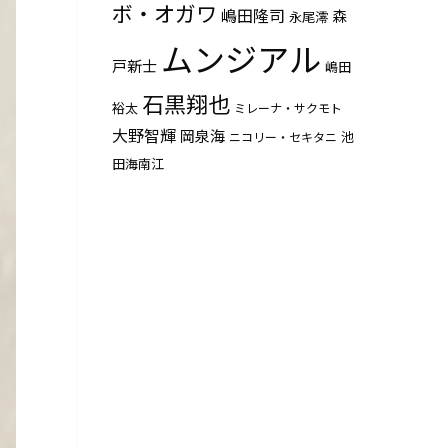
ボ・オガワ
嶋田隆司
森
永尾澪
ムンジアル
戸新士
嶋田
石黒翔也
裕太
ミレーナ・サクモト
大野智輝
岡泉海
池
ニコリー・セキタニ
田海南江