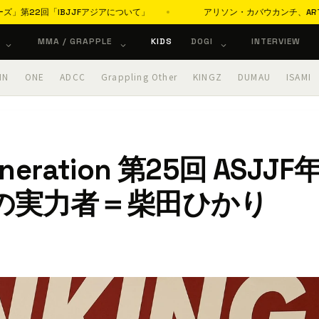
IBJJFアジアについて」
アリソン・カバウカンチ、ARTチャレンジ勝
MMA / GRAPPLE
KIDS
DOGI
INTERVIEW
IN
ONE
ADCC
Grappling Other
KINGZ
DUMAU
ISAMI
Generation 第25回 ASJJF
の実力者＝柴田ひかり