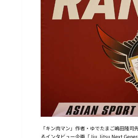
「キン肉マン」作者・ゆでたまご嶋田隆司
るインタビュー企画「Jiu Jitsu Next Gen