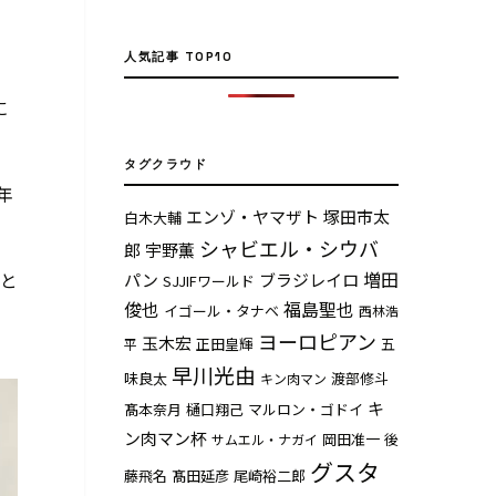
人気記事 TOP10
に
タグクラウド
年
エンゾ・ヤマザト
塚田市太
白木大輔
シャビエル・シウバ
郎
宇野薫
増田
こと
パン
ブラジレイロ
SJJIFワールド
俊也
福島聖也
イゴール・タナベ
西林浩
ヨーロピアン
玉木宏
正田皇輝
五
平
早川光由
味良太
渡部修斗
キン肉マン
キ
髙本奈月
樋口翔己
マルロン・ゴドイ
ン肉マン杯
岡田准一
後
サムエル・ナガイ
グスタ
藤飛名
髙田延彦
尾崎裕二郎