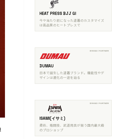
HEAT PRESS BJJ GI
今や当たり前になった道着のカスタマイズ
は高品質のヒートプレスで
DUMAU
日本で誕生した道着ブランド。機能性やデ
ザインは進化の一途を辿る
ISAMI(イサミ)
柔術、格闘技、武道用具が揃う国内最大級
迫
のプロショップ