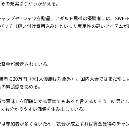
、その充実ぶりがうかがえる。
ャップやTシャツを贈呈。アダルト黒帯の優勝者には、SWEE
、パッチ（縫い付け費用込み）といった実用性の高いアイテムが
な賞金が設定されている。
勝者に20万円（※1人優勝は対象外）。国内大会ではまだ珍し
合の緊張感を高める。
勝つ意味」を明確にする要素でもあると言えるだろう。結果と
っても分かりやすい価値を生み出している。
では参加者が多くないため、試合が成立すれば賞金獲得のチャ