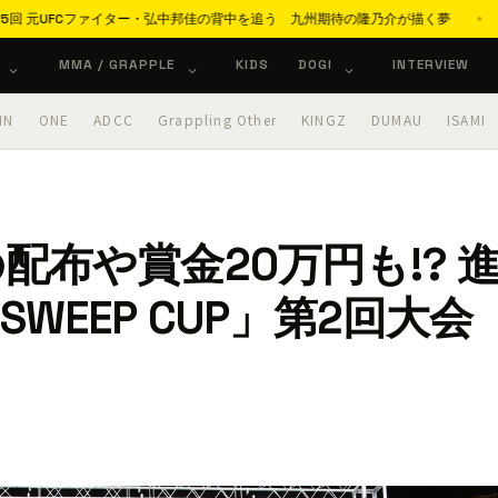
on 第35回 元UFCファイター・弘中邦佳の背中を追う 九州期待の隆乃介が描く夢
MMA / GRAPPLE
KIDS
DOGI
INTERVIEW
IN
ONE
ADCC
Grappling Other
KINGZ
DUMAU
ISAMI
布や賞金20万円も!? 
WEEP CUP」第2回大会