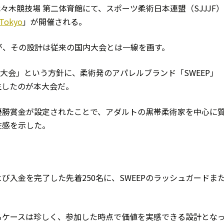
代々木競技場 第二体育館にて、スポーツ柔術日本連盟（SJJJF
 Tokyo
」が開催される。
会だが、その設計は従来の国内大会とは一線を画す。
る大会」という方針に、柔術発のアパレルブランド「SWEEP」
生したのが本大会だ。
優勝賞金が設定されたことで、アダルトの黒帯柔術家を中心に
在感を示した。
入金を完了した先着250名に、SWEEPのラッシュガードま
るケースは珍しく、参加した時点で価値を実感できる設計とな