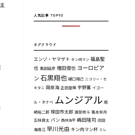
）主
人気記事 TOP10
タグクラウド
福島聖
エンゾ・ヤマザト
キン肉マン
ヨーロピア
質
也
増田俊也
髙田延彦
石黒翔也
ン
樋口翔己
ニコリー・セ
岡泉海
宇野薫
正田皇輝
イゴー
キタニ
ムンジアル
ル・タナベ
尾
た
塚田市太郎
崎裕二郎
渡部修斗
髙本奈月
嶋田隆司
パン
五味良太
池田
西林浩平
早川光由
キン肉マン杯
海南江
ミレ
っ