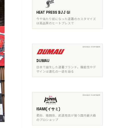
HEAT PRESS BJJ GI
今や当たり前になった道着のカスタマイズ
は高品質のヒートプレスで
DUMAU
日本で誕生した道着ブランド。機能性やデ
ザインは進化の一途を辿る
ISAMI(イサミ)
柔術、格闘技、武道用具が揃う国内最大級
のプロショップ