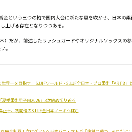
典・賞金という三つの軸で国内大会に新たな風を吹かせ、日本の柔
押し上げる存在となりつつある。
（木）だが、前述したラッシュガードやオリジナルソックスの参
たい。
一を目指す」 SJJIFワールド・SJJJF全日本・プロ柔術「ART.8」
「夏季柔術甲子園2026」3次締め切り迫る
正幸、初開催のSJJJF全日本ノーギへ挑む
を完全制覇！次はグアムへ――ジオバニ・マトバ『絶対に勝つ、それだけ