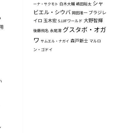
シャ
白木大輔
嶋田裕太
ーナ・サクモト
ビエル・シウバ
ブラジレ
岡田准一
P
大野智輝
イロ
玉木宏
SJJIFワールド
用
グスタボ・オガ
後藤飛名
永尾澪
ワ
森戸新士
マルロ
サムエル・ナガイ
ン・ゴドイ
い
し
ン