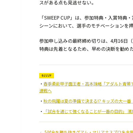
スがある点も見逃せない。
「SWEEP CUP」は、参加特典・入賞特
シーンにおいて、選手のモチベーションを
参加申し込みの最終締め切りは、4月16日
特典は先着となるため、早めの決断を勧め
SJJJF
春季柔術甲子園王者・高本珠緒「アダルト青帯で世界
連戦へ
秋の飛躍は夏の準備で決まる!? キッズの大一番
「試合を通じて強くなることが一番の目的」 濱岸
5試合を勝ち抜きグアム・マリアナスプロ名古屋