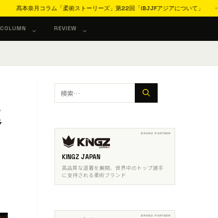
髙本奈月コラム「柔術ストーリーズ」第22回「IBJJFアジアについて」
COLUMN
REVIEW
検
索:
進
KINGZ JAPAN
高品質な道着を展開、世界中のトップ選手
に支持される柔術ブランド