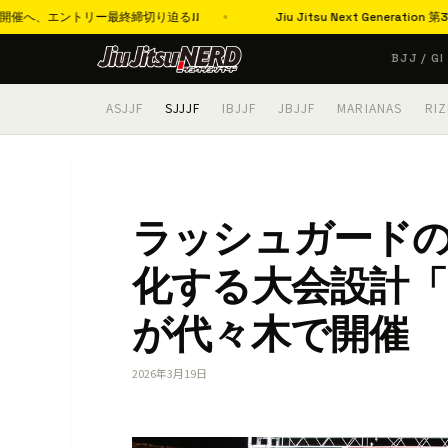
、エントリー最終締切り迫る!!
Jiu Jitsu Next Generati
コ
BJJ / GI
ン
テ
ASJJF
SJJJF
IBJJF
JBJJF
MARIANAS
RIZ
ン
ツ
へ
ス
ラッシュガードの配
キ
ッ
化する大会設計「S
プ
が代々木で開催
2026年3月19日