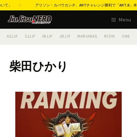
いて」
アリソン・カバウカンチ、ARTチャレンジ勝利で「ART.8」本
コ
Menu
ン
テ
ASJJF
SJJJF
IBJJF
JBJJF
MARIANAS
RIZIN
ONE
ン
ツ
へ
柴田ひかり
ス
キ
ッ
プ