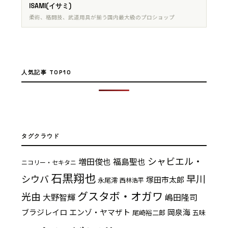
ISAMI(イサミ)
柔術、格闘技、武道用具が揃う国内最大級のプロショップ
人気記事 TOP10
タグクラウド
シャビエル・
増田俊也
福島聖也
ニコリー・セキタニ
石黒翔也
早川
シウバ
塚田市太郎
永尾澪
西林浩平
グスタボ・オガワ
光由
大野智輝
嶋田隆司
ブラジレイロ
エンゾ・ヤマザト
岡泉海
尾崎裕二郎
五味