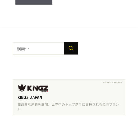
検
索:
KINGZ JAPAN
高品質な道着を展開、世界中のトップ選手に支持される柔術ブラン
ド