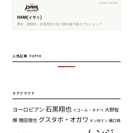
ISAMI(イサミ)
柔術、格闘技、武道用具が揃う国内最大級のプロショップ
人気記事 TOP10
タグクラウド
石黒翔也
ヨーロピアン
大野智
イゴール・タナベ
グスタボ・オガワ
輝
増田俊也
樋口翔
キン肉マン
ムンジ