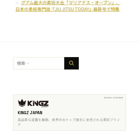
グアム最大の柔術大会「マリアナス・オープン」、
日本の柔術専門誌『JIU JITSU TODAY』最新号で特集
検
索:
KINGZ JAPAN
高品質な道着を展開、世界中のトップ選手に支持される柔術ブラン
ド