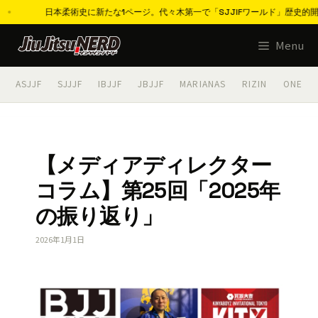
に新たな1ページ。代々木第一で「SJJIFワールド」歴史的開催へ、エントリー最終
コ
Menu
ン
テ
ASJJF
SJJJF
IBJJF
JBJJF
MARIANAS
RIZIN
ONE
ン
ツ
へ
ス
【メディアディレクター
キ
コラム】第25回「2025年
ッ
プ
の振り返り」
2026年1月1日