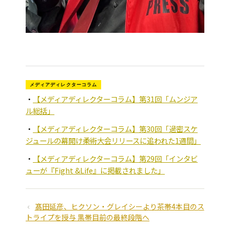
メディアディレクターコラム
【メディアディレクターコラム】第31回「ムンジア
ル総括」
【メディアディレクターコラム】第30回「過密スケ
ジュールの幕開け――柔術大会リリースに追われた1週間」
【メディアディレクターコラム】第29回「インタビ
ューが『Fight &Life』に掲載されました」
髙田延彦、ヒクソン・グレイシーより茶帯4本目のス
トライプを授与 黒帯目前の最終段階へ