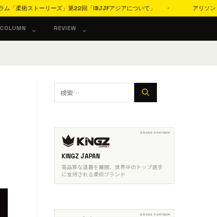
ズ」第22回「IBJJFアジアについて」
アリソン・カバウカンチ、AR
COLUMN
REVIEW
検
索:
KINGZ JAPAN
高品質な道着を展開、世界中のトップ選手
に支持される柔術ブランド