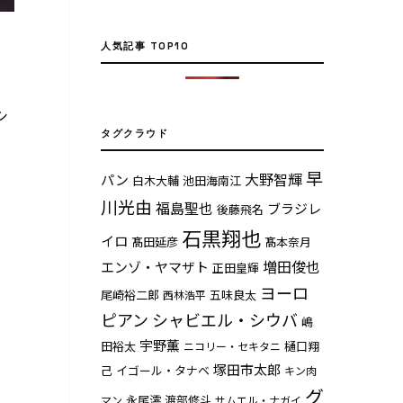
の
人気記事 TOP10
シ
タグクラウド
早
大野智輝
パン
白木大輔
池田海南江
さ
川光由
福島聖也
ブラジレ
後藤飛名
石黒翔也
イロ
髙田延彦
髙本奈月
増田俊也
エンゾ・ヤマザト
正田皇輝
ヨーロ
尾崎裕二郎
五味良太
西林浩平
ピアン
シャビエル・シウバ
嶋
宇野薫
田裕太
樋口翔
ニコリー・セキタニ
塚田市太郎
己
イゴール・タナベ
キン肉
グ
永尾澪
渡部修斗
マン
サムエル・ナガイ