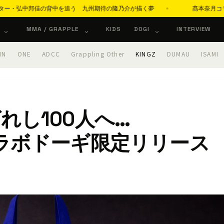
弘中邦佳の背中を追う 九州期待の隆乃介が描く夢
髙本奈月コラム「柔術ストーリー
MMA / GRAPPLE
KIDS
DOGI
INTERVIEW
IN
ONE
ADCC
Grappling Other
KINGZ
DUMAU
ISAMI
れし100人へ…
Z コラボドーギ限定リリース