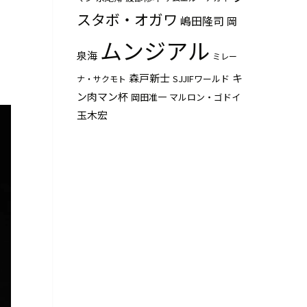
スタボ・オガワ
嶋田隆司
岡
ムンジアル
泉海
ミレー
森戸新士
キ
SJJIFワールド
ナ・サクモト
ン肉マン杯
岡田准一
マルロン・ゴドイ
玉木宏