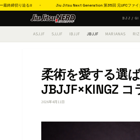
Jiu Jitsu Next Generation 第35回 元UFCファイター・
コ
BJJ / GI
ン
テ
ASJJF
SJJJF
IBJJF
JBJJF
MARIANAS
RIZ
ン
ツ
へ
ス
柔術を愛する選ば
キ
ッ
JBJJF×KING
プ
2026年4月11日