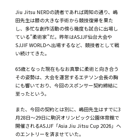
Jiu Jitsu NERDの読者であれば周知の通り、嶋
田先生は膝の大きな手術から競技復帰を果た
し、多忙な創作活動の傍ら幾度も試合に出場し
ている”柔術家”だ。昨年はASJJF仙台大会や
SJJIF WORLDへ出場するなど、競技者として戦
い続けてきた。
65歳となった現在もなお真摯に柔術と向き合う
その姿勢は、大会を運営するエヂソン会長の胸
にも響いており、今回のスポンサー契約締結に
至ったという。
また、今回の契約とは別に、嶋田先生はすでに3
月28日～29日に駒沢オリンピック公園体育館で
開催されるASJJF「Asia Jiu Jitsu Cup 2026」へ
のエントリーを済ませていた。