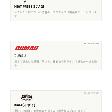
HEAT PRESS BJJ GI
今や当たり前になった道着のカスタマイズは高品質のヒートプレス
で
DUMAU
日本で誕生した道着ブランド。機能性やデザインは進化の一途を辿
る
ISAMI(イサミ)
柔術、格闘技、武道用具が揃う国内最大級のプロショップ