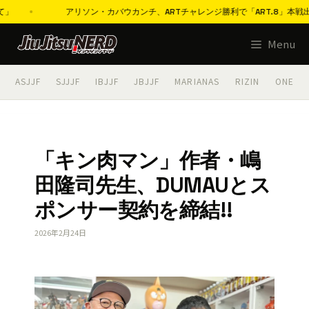
」
アリソン・カバウカンチ、ARTチャレンジ勝利で「ART.8」本戦出場
コ
Menu
ン
テ
ASJJF
SJJJF
IBJJF
JBJJF
MARIANAS
RIZIN
ONE
ン
ツ
へ
ス
「キン肉マン」作者・嶋
キ
田隆司先生、DUMAUとス
ッ
プ
ポンサー契約を締結!!
2026年2月24日