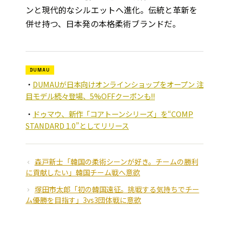
ンと現代的なシルエットへ進化。伝統と革新を
併せ持つ、日本発の本格柔術ブランドだ。
DUMAU
DUMAUが日本向けオンラインショップをオープン 注
目モデル続々登場、5%OFFクーポンも!!
ドゥマウ、新作「コアトーンシリーズ」を“COMP
STANDARD 1.0”としてリリース
森戸新士「韓国の柔術シーンが好き。チームの勝利
に貢献したい」韓国チーム戦へ意欲
塚田市太郎「初の韓国遠征。挑戦する気持ちでチー
ム優勝を目指す」3vs3団体戦に意欲