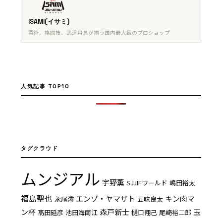
ISAMI(イサミ)
柔術、格闘技、武道用具が揃う国内最大級のプロショップ
人気記事 TOP10
タグクラウド
ムンジアル
宇野薫
SJJIFワールド
嶋田裕太
福島聖也
エンゾ・ヤマザト
キン肉マ
永尾澪
五味良太
ン杯
森戸新士
玉
髙田延彦
池田海南江
樋口翔己
尾崎裕二郎