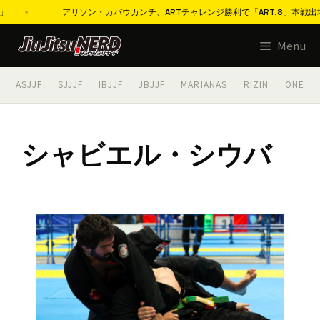
アリソン・カバウカンチ、ARTチャレンジ勝利で「ART.8」本戦出場決定
コ
Menu
ン
テ
ASJJF
SJJJF
IBJJF
JBJJF
MARIANAS
RIZIN
ONE
ン
ツ
へ
シャビエル・シウバ
ス
キ
ッ
プ