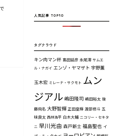
で
人気記事 TOP10
タグクラウド
キン肉マン杯
髙田延彦
永尾澪
サムエ
エンゾ・ヤマザト
宇野薫
ル・ナガイ
ムン
玉木宏
ミレーナ・サクモト
ジアル
嶋田隆司
嶋田裕太
後
大野智輝
藤飛名
正田皇輝
渡部修斗
五
味良太
白木大輔
西林浩平
ニコリー・セキタ
早川光由
福島聖也
森戸新士
イ
ニ
ヨーロピアン
ゴール・タナベ
尾崎裕