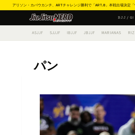
ソン・カバウカンチ、ARTチャレンジ勝利で「ART.8」本戦出場決定「11月は必ず
コ
BJJ / GI
ン
テ
ASJJF
SJJJF
IBJJF
JBJJF
MARIANAS
RIZ
ン
ツ
へ
パン
ス
キ
ッ
プ