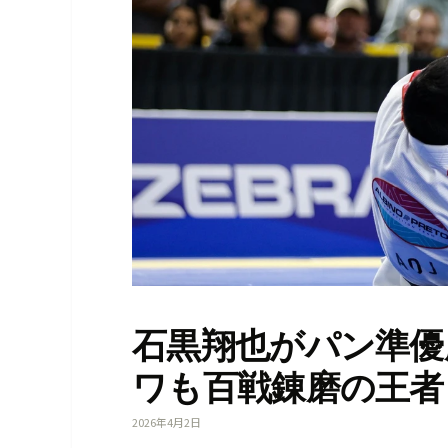
石黒翔也がパン準優
ワも百戦錬磨の王者
2026年4月2日