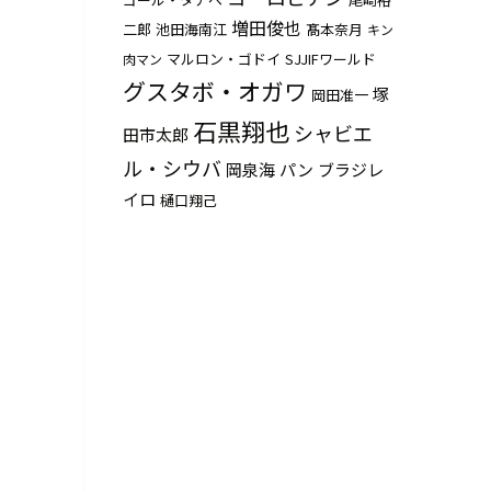
増田俊也
二郎
池田海南江
髙本奈月
キン
マルロン・ゴドイ
SJJIFワールド
肉マン
グスタボ・オガワ
塚
岡田准一
石黒翔也
シャビエ
田市太郎
ル・シウバ
岡泉海
パン
ブラジレ
イロ
樋口翔己