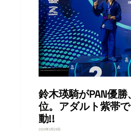
鈴木瑛騎がPAN優
位。アダルト紫帯で
動!!
2026年3月29日