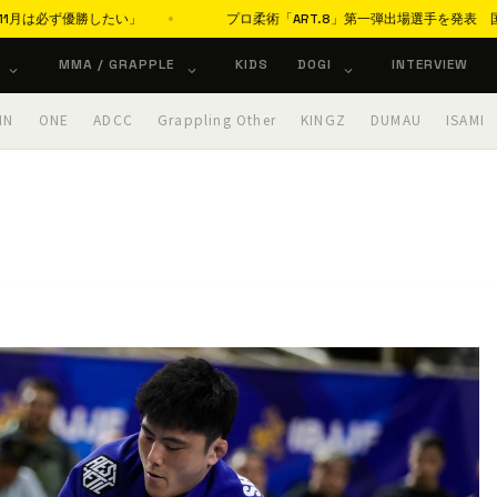
優勝したい」
プロ柔術「ART.8」第一弾出場選手を発表 国内外の実
MMA / GRAPPLE
KIDS
DOGI
INTERVIEW
IN
ONE
ADCC
Grappling Other
KINGZ
DUMAU
ISAMI