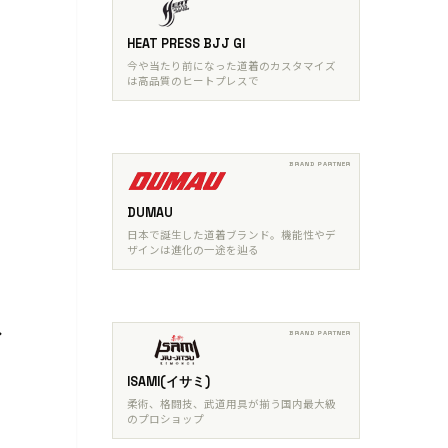
HEAT PRESS BJJ GI
今や当たり前になった道着のカスタマイズ
は高品質のヒートプレスで
DUMAU
日本で誕生した道着ブランド。機能性やデ
ザインは進化の一途を辿る
ISAMI(イサミ)
柔術、格闘技、武道用具が揃う国内最大級
のプロショップ