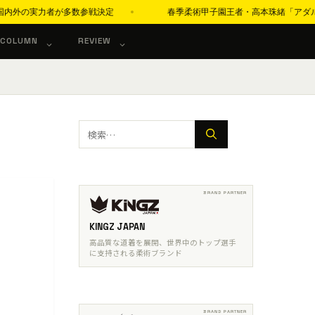
力者が多数参戦決定
春季柔術甲子園王者・高本珠緒「アダルト青帯で世界一を
COLUMN
REVIEW
検
索:
KINGZ JAPAN
高品質な道着を展開、世界中のトップ選手
に支持される柔術ブランド