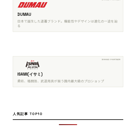
DUMAU
日本で誕生した道着ブランド。機能性やデザインは進化の一途を辿
る
ISAMI(イサミ)
柔術、格闘技、武道用具が揃う国内最大級のプロショップ
人気記事 TOP10