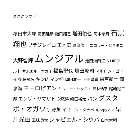
タグクラウド
石黒
増田俊也
塚田市太郎
髙田延彦
樋口翔己
髙本奈月
翔也
ブラジレイロ
玉木宏
渡部修斗
ニコリー・セキタニ
ムンジアル
大野智輝
池田海南江
SJJIFワー
福島聖也
嶋田隆司
ルド
マルロン・ゴド
サムエル・ナガイ
キン肉マン杯
森戸新士
岡
イ
後藤飛名
岡田准一
正田皇輝
ヨーロピアン
泉海
尾崎裕二
ミレーナ・サクモト
西林浩平
グスタ
エンゾ・ヤマザト
パン
郎
永尾澪
嶋田裕太
ボ・オガワ
早
宇野薫
イゴール・タナベ
キン肉マン
川光由
シャビエル・シウバ
五味良太
白木大輔