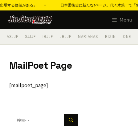
は出場する価値がある」
日本柔術史に新たな1ページ。代々木第一で「SJ
コ
Menu
ン
テ
ASJJF
SJJJF
IBJJF
JBJJF
MARIANAS
RIZIN
ONE
ン
ツ
へ
MailPoet Page
ス
キ
ッ
[mailpoet_page]
プ
検
索: