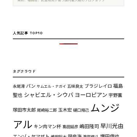
人気記事 TOP10
タグクラウド
福島
パン
ブラジレイロ
永尾澪
五味良太
サムエル・ナガイ
シャビエル・シウバ
ヨーロピアン
聖也
宇野薫
ムンジ
塚田市太郎
玉木宏
尾崎裕二郎
樋口翔己
アル
早川光由
嶋田隆司
キン肉マン杯
髙田延彦
増田俊也
エンゾ・ヤマザト
岡泉海
嶋田裕太
渡部修斗