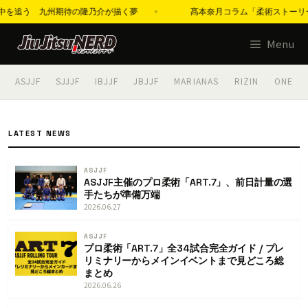
邦佳の背中を追う 九州期待の隆乃介が描く夢
髙本奈月コラム「柔術ストーリーズ
コ
Menu
ン
テ
ASJJF
SJJJF
IBJJF
JBJJF
MARIANAS
RIZIN
ONE
ン
ツ
へ
LATEST NEWS
ス
キ
ASJJF
ッ
ASJJF主催のプロ柔術「ART.7」、前日計量の選
手たちが準備万端
プ
2026.06.27
ASJJF
プロ柔術「ART.7」全34試合完全ガイド / プレ
リミナリーからメインイベントまで見どころ総
まとめ
2026.06.26