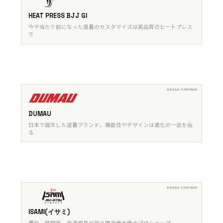
HEAT PRESS BJJ GI
今や当たり前になった道着のカスタマイズは高品質のヒートプレス
で
DUMAU
日本で誕生した道着ブランド。機能性やデザインは進化の一途を辿
る
ISAMI(イサミ)
柔術、格闘技、武道用具が揃う国内最大級のプロショップ