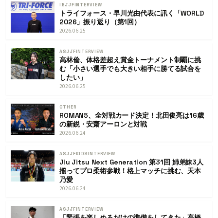
IBJJF
INTERVIEW
トライフォース・早川光由代表に訊く「WORLD
2026」振り返り（第1回）
2026.06.25
ASJJF
INTERVIEW
高林倫、体格差超え賞金トーナメント制覇に挑
む「小さい選手でも大きい相手に勝てる試合を
したい」
2026.06.25
OTHER
ROMAN5、全対戦カード決定！北田俊亮は16歳
の新鋭・安齋アーロンと対戦
2026.06.24
ASJJF
KIDS
INTERVIEW
Jiu Jitsu Next Generation 第31回 姉弟妹3人
揃ってプロ柔術参戦！格上マッチに挑む、天本
乃愛
2026.06.24
ASJJF
INTERVIEW
「緊張を楽しめるだけの準備をしてきた」高橋