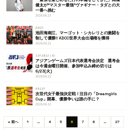
健太が“マスター最強”ヴァギナー・タダとの大
一番へ挑む
2026.06.23
ADCC
池田海南江、マーゴット・シカレリとの激闘を
制して優勝!! ADCC世界大会出場権を獲得
2026.06.22
JJFJ
BJJ / GI
アジアンゲームズ日本代表選考会決定 選考会
は今週金曜日開催、参加申込み締め切りは
6/23(火)
2026.06.22
ASJJF
次世代女子最強決定戦！注目の「Dreamgirls
Cup」開幕、優勝争いは誰の手に？
2026.06.22
« 前へ
1
…
4
5
6
7
8
…
27