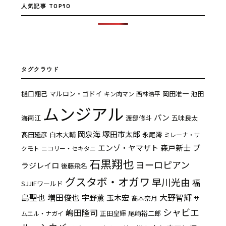
人気記事 TOP10
タグクラウド
樋口翔己
マルロン・ゴドイ
岡田准一
池田
キン肉マン
西林浩平
ムンジアル
パン
海南江
渡部修斗
五味良太
岡泉海
塚田市太郎
髙田延彦
白木大輔
永尾澪
ミレーナ・サ
エンゾ・ヤマザト
森戸新士
ブ
クモト
ニコリー・セキタニ
石黒翔也
ヨーロピアン
ラジレイロ
後藤飛名
グスタボ・オガワ
早川光由
福
SJJIFワールド
島聖也
増田俊也
大野智輝
宇野薫
玉木宏
髙本奈月
サ
シャビエ
嶋田隆司
正田皇輝
尾崎裕二郎
ムエル・ナガイ