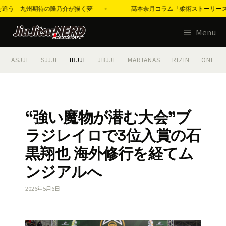
中を追う 九州期待の隆乃介が描く夢
髙本奈月コラム「柔術ストーリーズ」第22
コ
Menu
ン
テ
ASJJF
SJJJF
IBJJF
JBJJF
MARIANAS
RIZIN
ONE
ン
ツ
へ
ス
“強い魔物が潜む大会”ブ
キ
ラジレイロで3位入賞の石
ッ
プ
黒翔也 海外修行を経てム
ンジアルへ
2026年5月6日