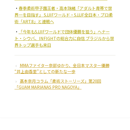
春季柔術甲子園王者・高本珠緒「アダルト青帯で世
界一を目指す」 SJJIFワールド・SJJJF全日本・プロ柔
術「ART.8」と連戦へ
「今年もSJJIFワールドで団体優勝を狙う」ヘナー
ト・シウバ、INFIGHTの総合力に自信 ブラジルから世
界トップ選手も来日
MMAファイター奈部ゆかり、全日本マスター優勝
“井上由香里”としての新たな一歩
髙本奈月コラム「柔術ストーリーズ」第20回
「GUAM MARIANAS PRO NAGOYA」