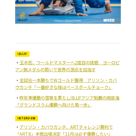
IBJJF
玉木宏、ワールドマスターへ2度目の挑戦 ヨーロピ
アン銅メダルの勢いで世界の頂点を目指す
全試合一本勝ちでWゴールド獲得 アリソン・カバ
ウカンチ「一番好きな技はベースボールチョーク」
昨年準優勝の雪辱を果たしIBJJFアジア制覇の岡泉海
「グランドスラム優勝へ向けた第一歩」
INTERVIEW
アリソン・カバウカンチ、ARTチャレンジ勝利で
「ART.8」本戦出場決定「11月は必ず優勝したい」