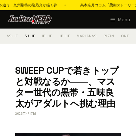
背中を追う 九州期待の隆乃介が描く夢
髙本奈月コラム「柔術ストーリーズ」第2
コ
Menu
ン
テ
ASJJF
SJJJF
IBJJF
JBJJF
MARIANAS
RIZIN
ONE
ン
ツ
へ
ス
SWEEP CUPで若きトップ
キ
と対戦なるか――、マス
ッ
プ
ター世代の黒帯・五味良
太がアダルトへ挑む理由
2026年4月7日