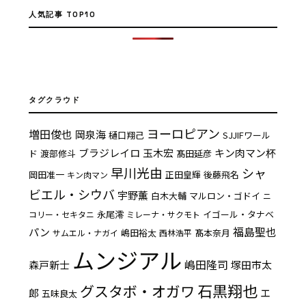
人気記事 TOP10
タグクラウド
ヨーロピアン
増田俊也
岡泉海
樋口翔己
SJJIFワール
ブラジレイロ
玉木宏
キン肉マン杯
ド
渡部修斗
髙田延彦
早川光由
シャ
岡田准一
正田皇輝
後藤飛名
キン肉マン
ビエル・シウバ
宇野薫
白木大輔
マルロン・ゴドイ
ニ
永尾澪
イゴール・タナベ
コリー・セキタニ
ミレーナ・サクモト
福島聖也
パン
嶋田裕太
髙本奈月
サムエル・ナガイ
西林浩平
ムンジアル
嶋田隆司
森戸新士
塚田市太
石黒翔也
グスタボ・オガワ
郎
エ
五味良太