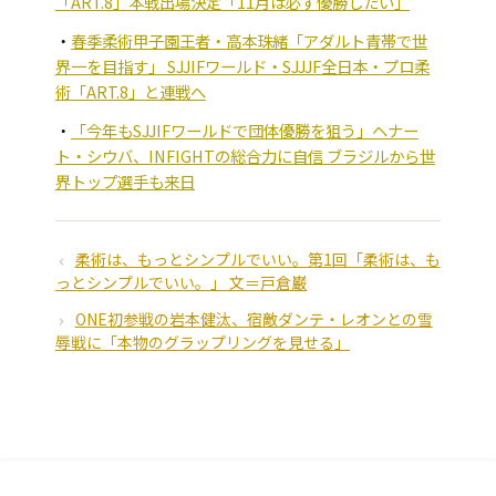
「ART.8」本戦出場決定「11月は必ず優勝したい」
春季柔術甲子園王者・高本珠緒「アダルト青帯で世
界一を目指す」 SJJIFワールド・SJJJF全日本・プロ柔
術「ART.8」と連戦へ
「今年もSJJIFワールドで団体優勝を狙う」ヘナー
ト・シウバ、INFIGHTの総合力に自信 ブラジルから世
界トップ選手も来日
柔術は、もっとシンプルでいい。第1回「柔術は、も
っとシンプルでいい。」 文＝戸倉巌
ONE初参戦の岩本健汰、宿敵ダンテ・レオンとの雪
辱戦に「本物のグラップリングを見せる」