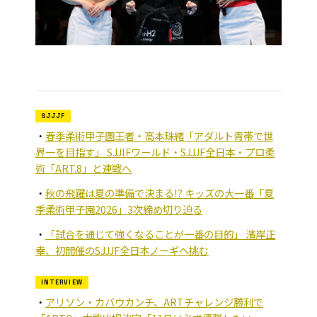
SJJJF
春季柔術甲子園王者・高本珠緒「アダルト青帯で世
界一を目指す」 SJJIFワールド・SJJJF全日本・プロ柔
術「ART.8」と連戦へ
秋の飛躍は夏の準備で決まる!? キッズの大一番「夏
季柔術甲子園2026」3次締め切り迫る
「試合を通じて強くなることが一番の目的」 濱岸正
幸、初開催のSJJJF全日本ノーギへ挑む
INTERVIEW
アリソン・カバウカンチ、ARTチャレンジ勝利で