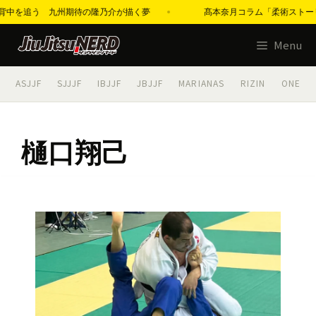
邦佳の背中を追う 九州期待の隆乃介が描く夢
髙本奈月コラム「柔術ストーリーズ
コ
Menu
ン
テ
ASJJF
SJJJF
IBJJF
JBJJF
MARIANAS
RIZIN
ONE
ン
ツ
へ
樋口翔己
ス
キ
ッ
プ