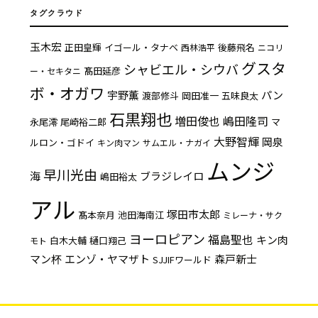
タグクラウド
玉木宏
正田皇輝
イゴール・タナベ
後藤飛名
西林浩平
ニコリ
グスタ
シャビエル・シウバ
髙田延彦
ー・セキタニ
ボ・オガワ
宇野薫
パン
渡部修斗
岡田准一
五味良太
石黒翔也
増田俊也
嶋田隆司
永尾澪
尾崎裕二郎
マ
大野智輝
岡泉
ルロン・ゴドイ
キン肉マン
サムエル・ナガイ
ムンジ
早川光由
海
ブラジレイロ
嶋田裕太
アル
塚田市太郎
髙本奈月
池田海南江
ミレーナ・サク
ヨーロピアン
福島聖也
キン肉
白木大輔
樋口翔己
モト
マン杯
エンゾ・ヤマザト
森戸新士
SJJIFワールド