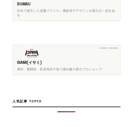
DUMAU
日本で誕生した道着ブランド。機能性やデザインは進化の一途を辿
る
ISAMI(イサミ)
柔術、格闘技、武道用具が揃う国内最大級のプロショップ
人気記事 TOP10