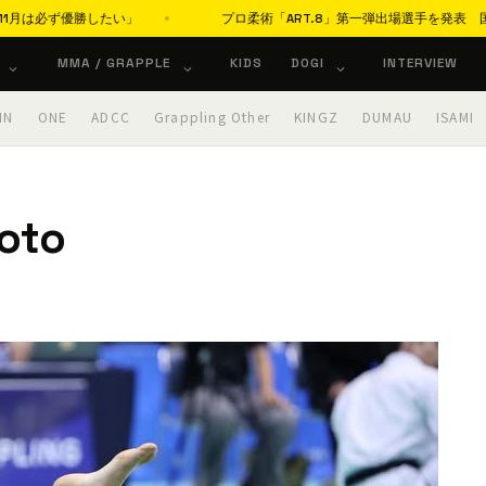
勝したい」
プロ柔術「ART.8」第一弾出場選手を発表 国内外の実力者
MMA / GRAPPLE
KIDS
DOGI
INTERVIEW
IN
ONE
ADCC
Grappling Other
KINGZ
DUMAU
ISAMI
oto