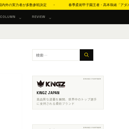
が多数参戦決定
春季柔術甲子園王者・高本珠緒「アダルト青帯で世界一を目
COLUMN
REVIEW
検
索:
KINGZ JAPAN
高品質な道着を展開、世界中のトップ選手
に支持される柔術ブランド