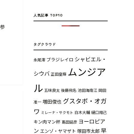
人気記事 TOP10
回参
タグクラウド
シャビエル・
ブラジレイロ
永尾澪
ムンジア
シウバ
正田皇輝
ル
五味良太
後藤飛名
池田海南江
岡田
グスタボ・オガ
増田俊也
准一
ワ
白木大輔
樋口翔己
ミレーナ・サクモト
ヨーロピア
キン肉マン杯
髙田延彦
早
ン
エンゾ・ヤマザト
塚田市太郎