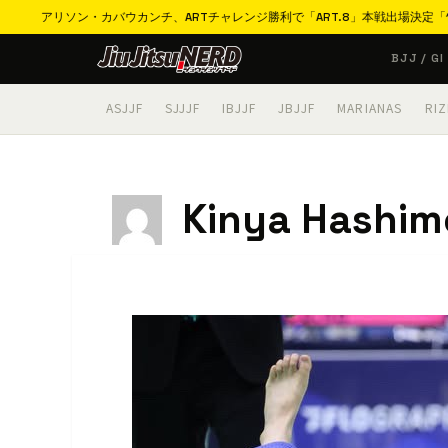
ン・カバウカンチ、ARTチャレンジ勝利で「ART.8」本戦出場決定「11月は必ず優
コ
BJJ / GI
ン
テ
ASJJF
SJJJF
IBJJF
JBJJF
MARIANAS
RIZ
ン
ツ
へ
Kinya Hashim
ス
キ
ッ
プ