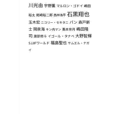
川光由
宇野薫
マルロン・ゴドイ
嶋田
石黒翔也
裕太
尾崎裕二郎
西林浩平
玉木宏
パン
森戸新
ニコリー・セキタニ
嶋田隆
士
岡泉海
髙本奈月
キン肉マン
司
大野智輝
渡部修斗
イゴール・タナベ
福島聖也
SJJIFワールド
サムエル・ナガ
イ