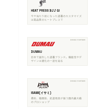
HEAT PRESS BJJ GI
今や当たり前になった道着のカスタマイズ
は高品質のヒートプレスで
DUMAU
日本で誕生した道着ブランド。機能性やデ
ザインは進化の一途を辿る
ISAMI(イサミ)
柔術、格闘技、武道用具が揃う国内最大級
のプロショップ