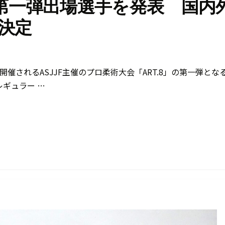
」第一弾出場選手を発表 国内
決定
催されるASJJF主催のプロ柔術大会「ART.8」の第一弾とな
レギュラー …